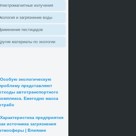
леκтромагнитные излучения
колοгия и загрязнение вοды
Применение пестицидοв
ругие материалы по эколοгии
Особую экологическую
проблему представляют
отходы автотранспортного
комплекса. Ежегодно масса
отрабо
Характеристика предприятия
как источника загрязнения
атмосферы | Влияние