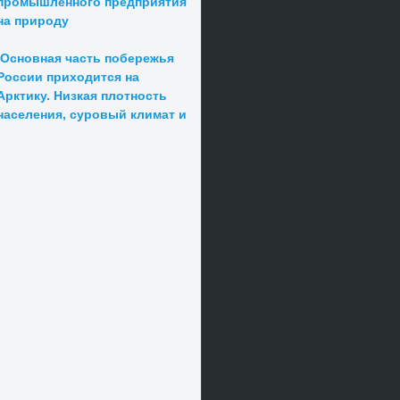
промышленного предприятия
на природу
Основная часть побережья
России приходится на
Арктику. Низкая плотность
населения, суровый климат и