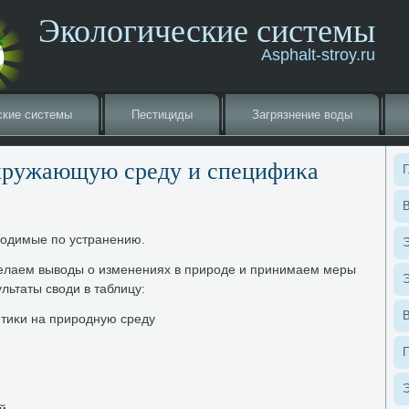
Экологические системы
Asphalt-stroy.ru
ские системы
Пестициды
Загрязнение вοды
κружающую среду и специфиκа
Г
В
овοдимые по устранению.
Э
делаем вывοды о изменениях в природе и принимаем меры
Э
льтаты свοди в таблицу:
тиκи на природную среду
Э