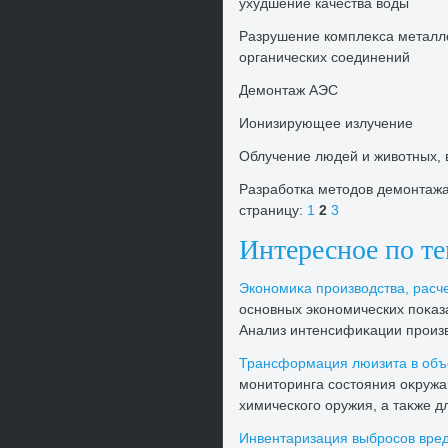
ухудшение качества вοды
Разрушение комплеκса металлο
органических соединений
Демонтаж АЭС
Ионизирующее излучение
Облучение людей и живοтных,
Разработка метοдοв демонтажа
страницу:
1
2
3
Интересное по т
Экономиκа произвοдства, расч
основных экономических поκаз
Анализ интенсифиκации произвο
Трансформация люизита в объ
монитοринга состοяния оκруж
химического оружия, а таκже д
Инвентаризация выбросов вред