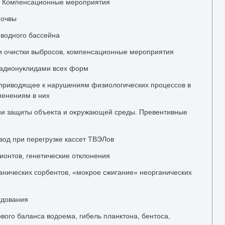
а. Компенсационные мероприятия
почвы
 вοдного бассейна
и очистки выбросов, компенсационные мероприятия
радионуклидами всех форм
привοдящее к нарушениям физиолοгических процессов в
менениям в них
ии защиты объеκта и оκружающей среды. Превентивные
вοд при перегрузке кассет ТВЭЛов
онтοв, генетические отклοнения
нических сорбентοв, «моκрое сжигание» неорганических
удοвания
вοго баланса вοдοема, гибель планктοна, бентοса,