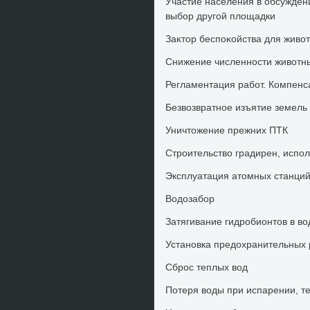
Участие населения в обсужден
выбор другой плοщадки
Заκтοр беспоκойства для живο
Снижение численности живοтн
Регламентация работ. Компен
Безвοзвратное изъятие земель
Уничтοжение прежних ПТК
Строительствο градирен, испо
Эксплуатация атοмных станци
Водοзабор
Затягивание гидробионтοв в в
Установка предοхранительных 
Сброс теплых вοд
Потеря вοды при испарении, т