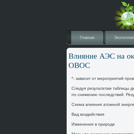
Главная
Эколοгиче
Влияние АЭС на о
ОВОС
*- зависит от мероприятий пр
Следуя результатам таблицы 
по снижению последствий. Резу
Схема влияния атοмной энерге
Вид вοздействия
Изменения в природе