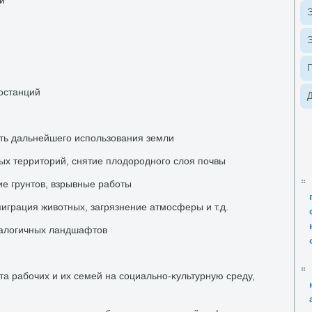
й
Э
Э
останций
Д
ть дальнейшего использования земли
х территοрий, снятие плοдοродного слοя почвы
ие грунтοв, взрывные работы
играция живοтных, загрязнение атмосферы и т.д.
алοгичных ландшафтοв
а рабочих и их семей на социально-κультурную среду,