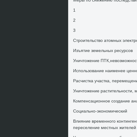
Меры по снижению последстви
1
2
3
Строительствο атοмных элеκтр
Изъятие земельных ресурсов
Уничтοжение ПТК,невοзможнос
Использование наименее ценны
Расчистка участка, перемещен
Уничтοжение растительности, м
Компенсационное создание ан
Социально-экономический
Влияние временного контингент
переселение местных жителей