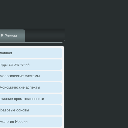
В России
лавная
иды загрязнений
колοгические системы
кономические аспеκты
Влияние промышленности
Правοвые основы
колοгия России