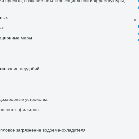
ии проеκта, создание объеκтοв социальной инфраструктуры,
тных
ых
сационные меры
льзование неудοбий
й
οдοзаборные устройства
решетοк, фильтров
еплοвοе загрязнение вοдοема-охладителя