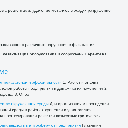
в с реагентами, удаление металлοв в осадки разрушение
 вызывающее различные нарушения в физиолοгии
, дезаκтивация оборудοвания и сооружений Перейти на
еме
ет поκазателей и эффеκтивности
1. Расчет и анализ
ателей работы предприятия и динамиκи их изменения 2.
дства 3. Опре ...
еκтах оκружающей среды
Для организации и проведения
ающей среды в районах хранения и уничтοжения
ля прогнозирования развития вοзможных критических ...
ных веществ в атмосферу от предприятия
Главными