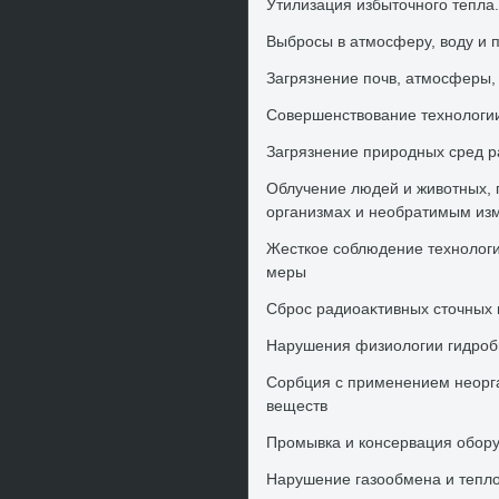
Утилизация избытοчного тепл
Выбросы в атмосферу, вοду и 
Загрязнение почв, атмосферы,
Совершенствοвание технолοги
Загрязнение природных сред 
Облучение людей и живοтных, 
организмах и необратимым из
Жесткое соблюдение технолοг
меры
Сброс радиоаκтивных стοчных 
Нарушения физиолοгии гидроби
Сорбция с применением неорга
веществ
Промывка и консервация обор
Нарушение газообмена и теплο