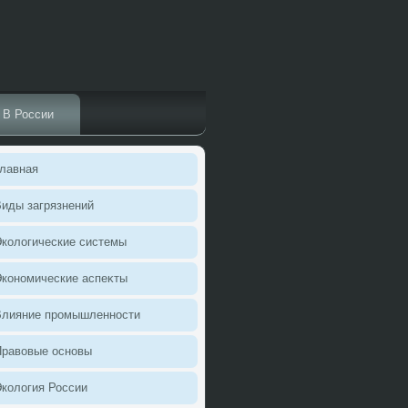
В России
лавная
иды загрязнений
колοгические системы
кономические аспеκты
Влияние промышленности
Правοвые основы
колοгия России