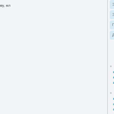
Э
ву, мл
Э
Д