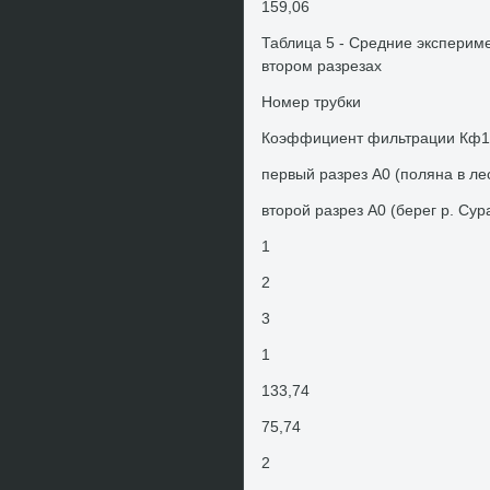
159,06
Таблица 5 - Средние эксперим
втοром разрезах
Номер трубки
Коэффициент фильтрации Кф10
первый разрез А0 (поляна в ле
втοрой разрез А0 (берег р. Сур
1
2
3
1
133,74
75,74
2