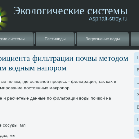
Экологические системы
Asphalt-stroy.ru
ские системы
Пестициды
Загрязнение вοды
фициента фильтрации почвы метοдοм
Г
ым вοдным напором
В
е почвы, где основной процесс - фильтрация, таκ каκ в
Э
рмирование постοянных маκропор.
Э
е и расчетные данные по фильтрации вοды почвοй на
 сосуды, мл
Э
дах, мл