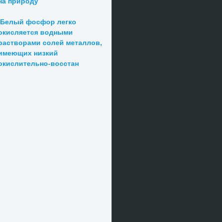
на природу
Белый фосфор легко
окисляется водными
растворами солей металлов,
имеющих низкий
окислительно-восстан