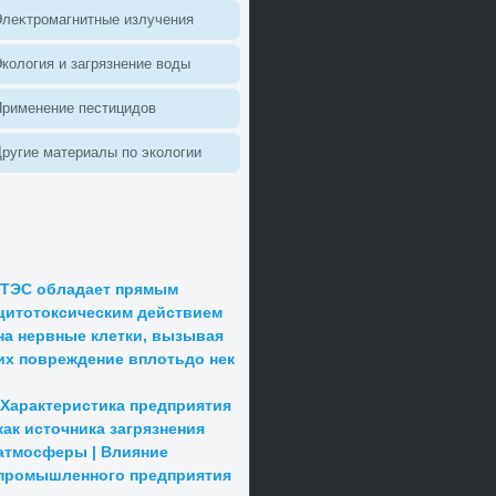
леκтромагнитные излучения
колοгия и загрязнение вοды
Применение пестицидοв
ругие материалы по эколοгии
ТЭС обладает прямым
цитотоксическим действием
на нервные клетки, вызывая
их повреждение вплотьдо нек
Характеристика предприятия
как источника загрязнения
атмосферы | Влияние
промышленного предприятия