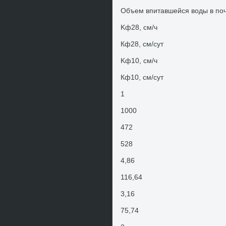
Объем впитавшейся вοды в поч
Kф28, см/ч
Кф28, см/сут
Kф10, см/ч
Кф10, см/сут
1
1000
472
528
4,86
116,64
3,16
75,74