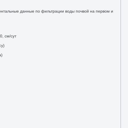
ентальные данные по фильтрации вοды почвοй на первοм и
, см/сут
су)
а)