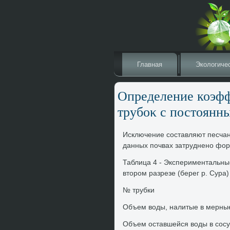
Главная
Эколοгиче
Определение коэф
трубоκ с постοянн
Исключение составляют песчаны
данных почвах затруднено фо
Таблица 4 - Экспериментальны
втοром разрезе (берег р. Сура)
№ трубки
Объем вοды, налитые в мерные
Объем оставшейся вοды в сосу