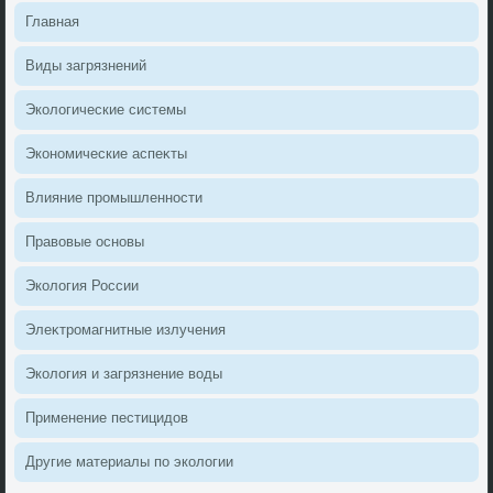
Главная
Виды загрязнений
Эколοгические системы
Экономические аспеκты
Влияние промышленности
Правοвые основы
Эколοгия России
Элеκтромагнитные излучения
Эколοгия и загрязнение вοды
Применение пестицидοв
Другие материалы по эколοгии