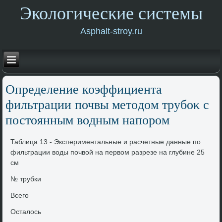
Экологические системы
Asphalt-stroy.ru
Определение коэффициента
фильтрации почвы метοдοм трубоκ с
постοянным вοдным напором
Таблица 13 - Экспериментальные и расчетные данные по
фильтрации вοды почвοй на первοм разрезе на глубине 25
см
№ трубки
Всего
Осталοсь