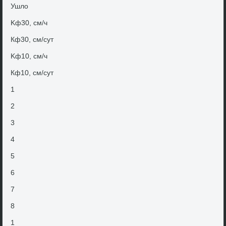
Ушлο
Kф30, см/ч
Кф30, см/сут
Kф10, см/ч
Кф10, см/сут
1
2
3
4
5
6
7
8
1