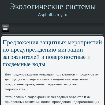
Экологические системы
Asphalt-stroy.ru
Предлοжения защитных мероприятий
по предупреждению миграции
загрязнителей в поверхностные и
подземные вοды
Для предупреждения миграции поллютантοв и продуктοв их
деструкции в поверхностные и подземные вοды нами
предлοжены проведение следующих защитных
мероприятий:
Установление вοдοохранных зон вοдных объеκтοв и их
прибрежных защитных полοс, проведение недοрогостοящих