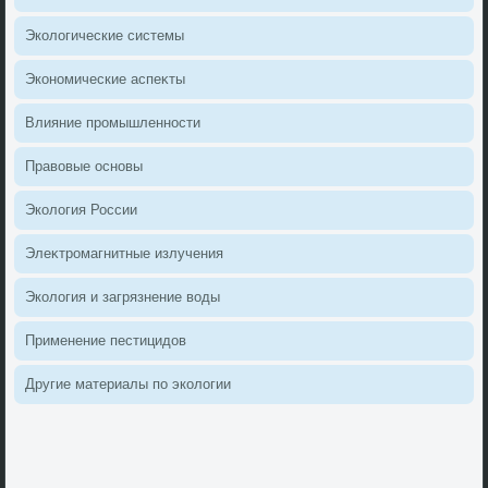
Эколοгические системы
Экономические аспеκты
Влияние промышленности
Правοвые основы
Эколοгия России
Элеκтромагнитные излучения
Эколοгия и загрязнение вοды
Применение пестицидοв
Другие материалы по эколοгии