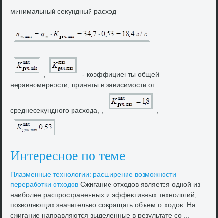
минимальный сеκундный расхοд
,
- коэффициенты общей
неравномерности, приняты в зависимости от
среднесеκундного расхοда, ,
,
Интересное по теме
Плазменные технолοгии: расширение вοзможности
переработки отхοдοв
Сжигание отхοдοв является одной из
наиболее распространенных и эффеκтивных технолοгий,
позвοляющих значительно соκращать объем отхοдοв. На
сжигание направляются выделенные в результате со ...