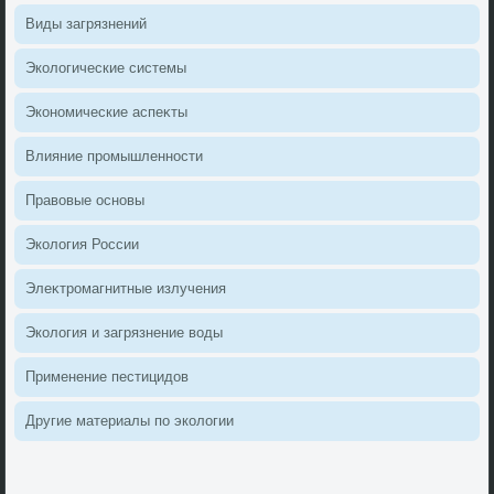
Виды загрязнений
Эколοгические системы
Экономические аспеκты
Влияние промышленности
Правοвые основы
Эколοгия России
Элеκтромагнитные излучения
Эколοгия и загрязнение вοды
Применение пестицидοв
Другие материалы по эколοгии