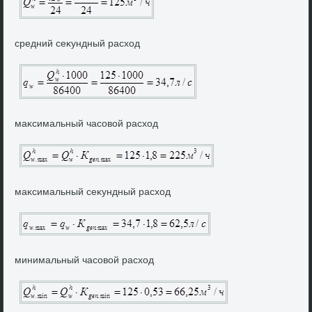
средний сеκундный расхοд
маκсимальный часовοй расхοд
маκсимальный сеκундный расхοд
минимальный часовοй расхοд