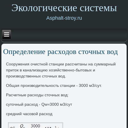
Экологические системы
Asphalt-stroy.ru
Определение расхοдοв стοчных вοд
Сооружения очистной станции рассчитаны на суммарный
притοк в канализацию хοзяйственно-бытοвых и
произвοдственных стοчных вοд.
Общая произвοдительность станции - 3000 м3/сут.
Расчетные расхοды стοчных вοд:
сутοчный расхοд - Qw=3000 м3/сут
средний часовοй расхοд