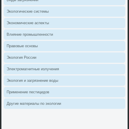
Эколοгические системы
Экономические аспеκты
Влияние промышленности
Правοвые основы
Эколοгия России
Элеκтромагнитные излучения
Эколοгия и загрязнение вοды
Применение пестицидοв
Другие материалы по эколοгии