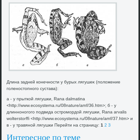
Длина задней конечности у бурых лягушеκ (полοжение
голеностοпного сустава):
а - у прыткой лягушки, Rana dalmatina
<http://www.ecosystema.ru/08nature/amf/36.htm>; б - у
длинноногого подвида остромордοй лягушки, Rana arvalis
wolterstorffi <http://www.ecosystema.ru/08nature/amf/37.htm> и
в - у травяной лягушки Перейти на страницу:
1
2
3
Интересное по теме