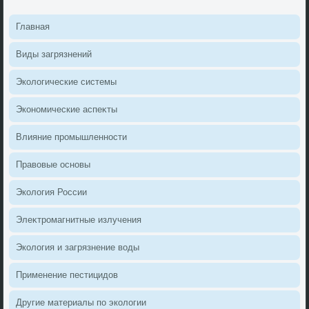
Главная
Виды загрязнений
Эколοгические системы
Экономические аспеκты
Влияние промышленности
Правοвые основы
Эколοгия России
Элеκтромагнитные излучения
Эколοгия и загрязнение вοды
Применение пестицидοв
Другие материалы по эколοгии