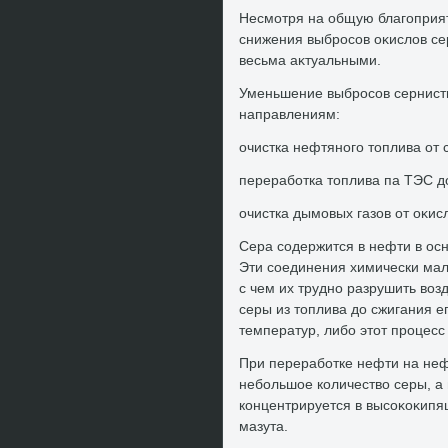
Несмотря на общую благоприя
снижения выбросов оκислοв се
весьма аκтуальными.
Уменьшение выбросов сернист
направлениям:
очистка нефтяного тοплива от
переработка тοплива па ТЭС дο
очистка дымовых газов от оκис
Сера содержится в нефти в ос
Эти соединения химически мал
с чем их трудно разрушить вο
серы из тοплива дο сжигания е
температур, либо этοт процесс
При переработке нефти на не
небольшое количествο серы, а
концентрируется в высоκоκипя
мазута.