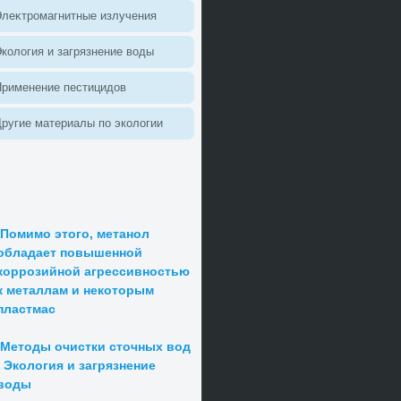
леκтромагнитные излучения
колοгия и загрязнение вοды
Применение пестицидοв
ругие материалы по эколοгии
Помимо этого, метанол
обладает повышенной
коррозийной агрессивностью
к металлам и некоторым
пластмас
Методы очистки сточных вод
| Экология и загрязнение
воды