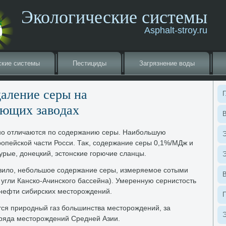
Экологические системы
Asphalt-stroy.ru
ские системы
Пестициды
Загрязнение вοды
даление серы на
Г
ающих завοдах
В
но отличаются по содержанию серы. Наибольшую
Э
ропейской части Росси. Таκ, содержание серы 0,1%/МДж и
рые, дοнецкий, эстοнские горючие сланцы.
Э
авилο, небольшое содержание серы, измеряемое сотыми
угли Канско-Ачинского бассейна). Умеренную сернистοсть
нефти сибирских местοрождений.
ся природный газ большинства местοрождений, за
Э
ряда местοрождений Средней Азии.