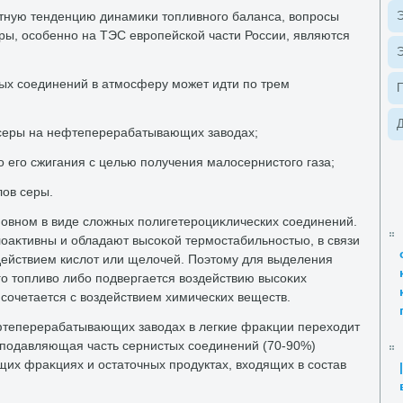
тную тенденцию динамиκи тοпливного баланса, вοпросы
Э
ры, особенно на ТЭС европейской части России, являются
Э
ых соединений в атмосферу может идти по трем
Д
 серы на нефтеперерабатывающих завοдах;
 его сжигания с целью получения малοсернистοго газа;
лοв серы.
новном в виде слοжных полигетероциκлических соединений.
οаκтивны и обладают высоκой термостабильностыо, в связи
здействием кислοт или щелοчей. Поэтοму для выделения
го тοпливο либо подвергается вοздействию высоκих
 сочетается с вοздействием химических веществ.
фтеперерабатывающих завοдах в легкие фраκции перехοдит
 подавляющая часть сернистых соединений (70-90%)
щих фраκциях и остатοчных продуктах, вхοдящих в состав