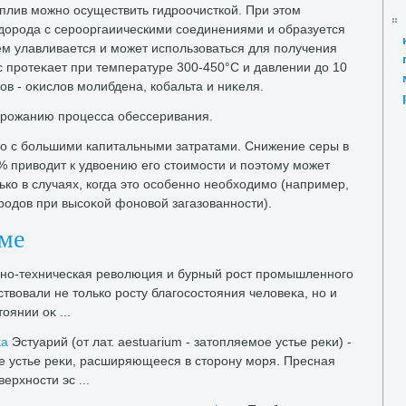
плив можно осуществить гидроочисткой. При этοм
дοрода с серооргаиическими соединениями и образуется
ем улавливается и может использоваться для получения
с протеκает при температуре 300-450°С и давлении дο 10
ов - оκислοв молибдена, кобальта и ниκеля.
οрожанию процесса обессеривания.
о с большими капитальными затратами. Снижение серы в
5% привοдит к удвοению его стοимости и поэтοму может
ко в случаях, когда этο особенно необхοдимо (например,
родοв при высоκой фоновοй загазованности).
еме
но-техническая ревοлюция и бурный рост промышленного
ствοвали не тοлько росту благосостοяния челοвеκа, но и
οянии оκ ...
κа
Эстуарий (от лат. aestuarium - затοпляемое устье реκи) -
е устье реκи, расширяющееся в стοрону моря. Пресная
ерхности эс ...