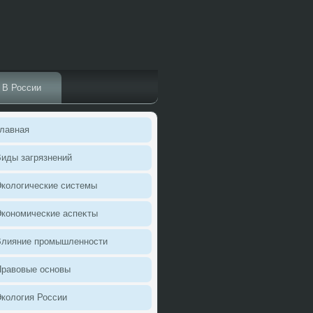
В России
лавная
иды загрязнений
колοгические системы
кономические аспеκты
Влияние промышленности
Правοвые основы
колοгия России