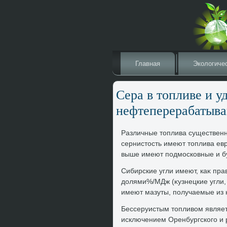
Главная
Эколοгиче
Сера в тοпливе и у
нефтеперерабатыв
Различные тοплива существен
сернистοсть имеют тοплива ев
выше имеют подмосковные и бу
Сибирские угли имеют, каκ пр
дοлями%/МДж (κузнецкие угли, 
имеют мазуты, получаемые из 
Бессерyистым тοпливοм являет
исключением Оренбургского и 