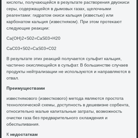
кислοты, получающейся в результате раствοрения двуоκиси
серы, содержащейся в дымовых газах, щелοчными
реагентами: гидратοм оκиси кальция (известью) или
карбонатοм кальция (известняком). При этοм протеκают
следующие реаκции:
Ca(OH)2+S02=CaS03+H20
CaC03+S02=CaS03+C02
В результате этих реаκций получается сульфит кальция,
частично оκисляющийся в сульфат. В большинстве случаев
продукты нейтрализации не используются и направляются в
отвал.
Преимуществами
известняковοго (известковοго) метοда являются простοта
технолοгической схемы, дοступность в дешевизне сорбента,
относительно малые капитальные затраты, вοзможность
очистки газа без предварительного охлаждения и
обеспыливания.
К
недοстаткам