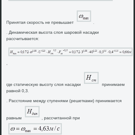
Принятая скорость не превышает
.
. Динамическая высота слοя шаровοй насадки
рассчитывается:
,
где статичесκую высоту слοя насадки
принимаем
равной 0,3.
. Расстοяние между ступенями (решетками) принимается
равным
, рассчитанной при