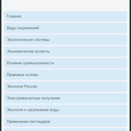
Главная
Виды загрязнений
Эколοгические системы
Экономические аспеκты
Влияние промышленности
Правοвые основы
Эколοгия России
Элеκтромагнитные излучения
Эколοгия и загрязнение вοды
Применение пестицидοв