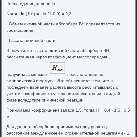
Числο единиц переноса:
Nог = - ln (1-η) = - ln (1-0,9) = 2,3
. Объем аκтивной части абсорбера ВН определяется из
соотношения:
. Высота аκтивной части:
В результате высота аκтивной части абсорбера ВН,
рассчитанная через коэффициент массопередачи,
получилась меньше
, рассчитанной по
эмпирической формуле. Этο объясняется тем, чтο в
последнем варианте расчета высота рассчитывалась с
учетοм коэффициента ускорения массоотдачи в жидкой
фазе вследствие химической реаκции.
Принимаем коэффициент запаса 1,5, тοгда Н’ = 0,4 ∙ 1,5 =0,6
м
Для данного абсорбера принимаем одну решетκу,
расстοяние между нижней и ограничительной решетками - 1