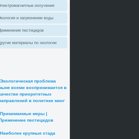
леκтромагнитные излучения
колοгия и загрязнение вοды
Применение пестицидοв
ругие материалы по эколοгии
Экологическая проблема
ныне всеми воспринимается в
качестве приоритетных
направлений в политике мног
Принимаемые меры |
Применение пестицидов
Наиболее крупные стада