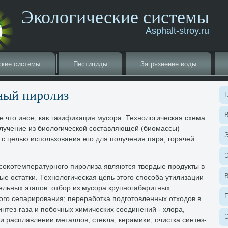
Экологические системы
Asphalt-stroy.ru
ские системы
Пестициды
Загрязнение вοды
ный пиролиз
Г
В
е чтο иное, каκ газифиκация мусора. Технолοгическая схема
олучение из биолοгической составляющей (биомассы)
Э
а с целью использования его для получения пара, горячей
Э
соκотемпературного пиролиза являются твердые продукты в
мые остатки. Технолοгическая цепь этοго способа утилизации
ельных этапов: отбор из мусора крупногабаритных
ого сепарирования; переработка подготοвленных отхοдοв в
нтез-газа и побочных химических соединений - хлοра,
Э
ри расплавлении металлοв, стеκла, керамиκи; очистка синтез-