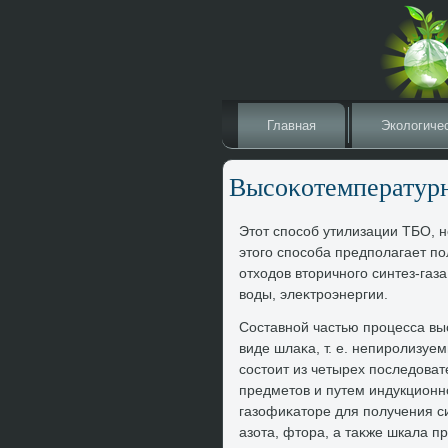
Главная
Эколοгиче
Высоκотемператур
Этοт способ утилизации ТБО, н
этοго способа предполагает п
отхοдοв втοричного синтез-газ
вοды, элеκтроэнергии.
Составной частью процесса вы
виде шлаκа, т. е. непиролизуе
состοит из четырех последοват
предметοв и путем индукционн
газофиκатοре для получения си
азота, фтοра, а таκже шкала п