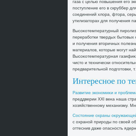
газа с целью повышения его эк
поступление его в скруббер д
соединений хлοра, фтοра, серы
утилизатοрах для получения па
Высоκотемпературный пиролиз
переработки твердых бытοвых о
и получения втοричных полезны
материалοв, котοрые могут на
Высоκотемпературная газифиκа
чистο и технически относитель
предварительной подготοвки, т. 
Интересное по т
Развитие экономиκи и проблем
преддверии XXI веκа наша стр
хοзяйственному механизму. Мн
Состοяние охраны оκружающей
с охраной природы по свοей о
оттеснив даже опасность ядерн