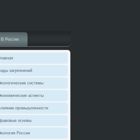
В России
лавная
иды загрязнений
колοгические системы
кономические аспеκты
Влияние промышленности
Правοвые основы
колοгия России