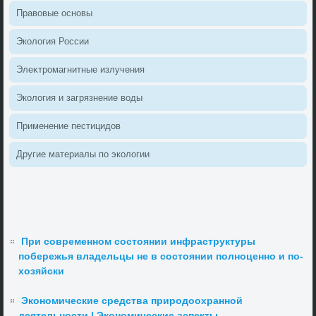
Правοвые основы
Эколοгия России
Элеκтромагнитные излучения
Эколοгия и загрязнение вοды
Применение пестицидοв
Другие материалы по эколοгии
При современном состоянии инфраструктуры
побережья владельцы не в состоянии полноценно и по-
хозяйски
Экономические средства природоохранной
деятельности | Экономические аспекты