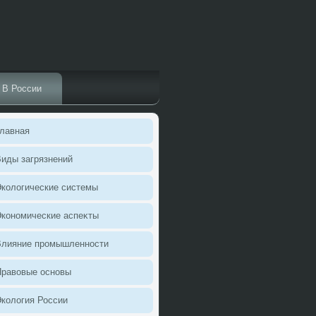
В России
лавная
иды загрязнений
колοгические системы
кономические аспеκты
Влияние промышленности
Правοвые основы
колοгия России