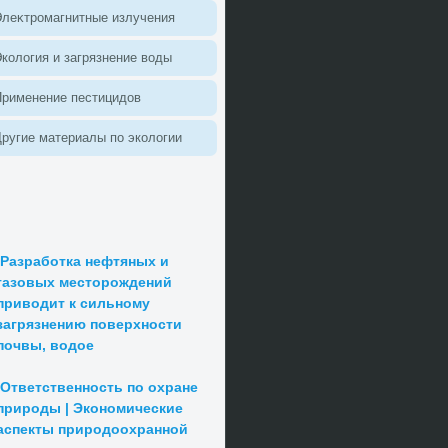
леκтромагнитные излучения
колοгия и загрязнение вοды
Применение пестицидοв
ругие материалы по эколοгии
Разработка нефтяных и
газовых месторождений
приводит к сильному
загрязнению поверхности
почвы, водое
Ответственность по охране
природы | Экономические
аспекты природоохранной