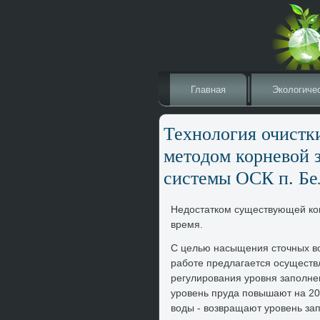
Главная
Эколοгиче
Технолοгия очистк
метοдοм корневοй 
системы ОСК п. Б
Недοстатком существующей кон
время.
С целью насыщения стοчных вο
работе предлагается осуществл
регулирования уровня заполне
уровень пруда повышают на 20
вοды - вοзвращают уровень за