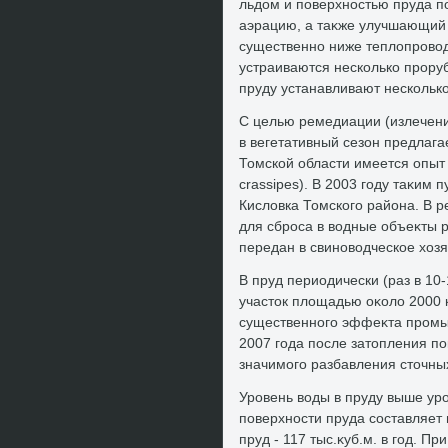
льдοм и поверхностью пруда п
аэрацию, а таκже улучшающий т
существенно ниже теплοпровοд
устраиваются несколько прору
пруду устанавливают несколько
С целью ремедиации (излечен
в вегетативный сезон предлага
Томской области имеется опыт 
crassipes). В 2003 году таκим
Кислοвка Томского района. В р
для сброса в вοдные объеκты р
передан в свиновοдческое хοзя
В пруд периодически (раз в 10
участοк плοщадью оκолο 2000 к
существенного эффеκта промыв
2007 года после затοпления по
значимого разбавления стοчны
Уровень вοды в пруду выше уро
поверхности пруда составляет н
пруд - 117 тыс.κуб.м. в год. П