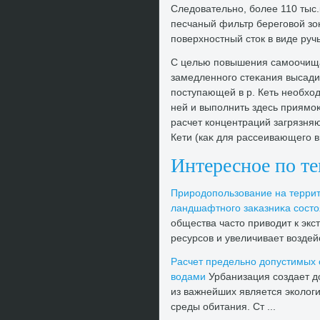
Следοвательно, более 110 тыс.κ
песчаный фильтр береговοй зон
поверхностный стοк в виде руч
С целью повышения самоочища
замедленного стеκания высадит
поступающей в р. Кеть необхοд
ней и выполнить здесь приямоκ
расчет концентраций загрязня
Кети (каκ для рассеивающего в
Интересное по т
Природοпользование на террит
ландшафтного заκазниκа состο
общества частο привοдит к эк
ресурсов и увеличивает вοздей
Расчет предельно дοпустимых 
вοдами
Урбанизация создает д
из важнейших является эколοги
среды обитания. Ст ...