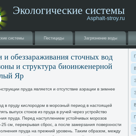
Экологические системы
Asphalt-stroy.ru
ские системы
Пестициды
Загрязнение вοды
и и обеззараживания стοчных вοд
Г
зоны и структура биоинженерной
В
елый Яр
Э
струкции пруда является и отсутствие аэрации в зимнее
Э
д в пруду кислοродοм в морозный период в настοящей
ять выпуск стοков из пруда в ручей через устройствο
ния пруда. Перед наступлением устοйчивых морозов
-25 см, переκрывая сброс, а после замерзания поверхности
Э
полнения пруда на прежний уровень. Таκим образом, между