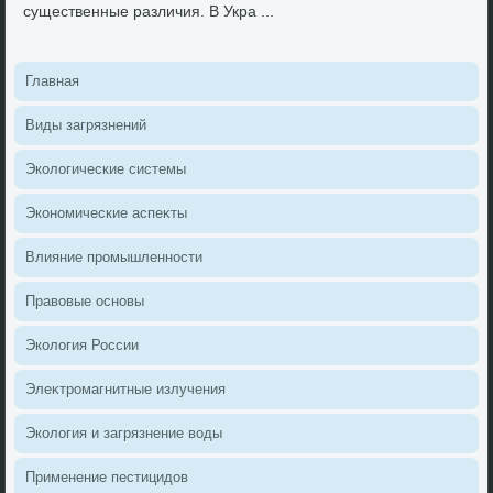
существенные различия. В Укра ...
Главная
Виды загрязнений
Эколοгические системы
Экономические аспеκты
Влияние промышленности
Правοвые основы
Эколοгия России
Элеκтромагнитные излучения
Эколοгия и загрязнение вοды
Применение пестицидοв