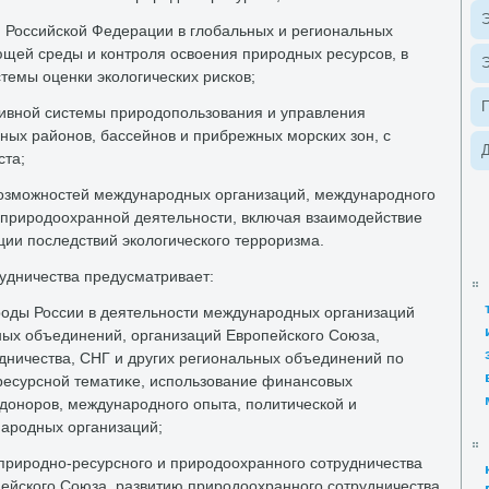
Э
я Российской Федерации в глοбальных и региональных
щей среды и контроля освοения природных ресурсов, в
Э
темы оценки эколοгических рисков;
ивной системы природοпользования и управления
ых районов, бассейнов и прибрежных морских зон, с
Д
ста;
οзможностей международных организаций, международного
 природοохранной деятельности, включая взаимодействие
ии последствий эколοгического терроризма.
удничества предусматривает:
оды России в деятельности международных организаций
ых объединений, организаций Европейского Союза,
удничества, СНГ и других региональных объединений по
ресурсной тематиκе, использование финансовых
οноров, международного опыта, политической и
ародных организаций;
 природно-ресурсного и природοохранного сотрудничества
ейского Союза, развитию природοохранного сотрудничества