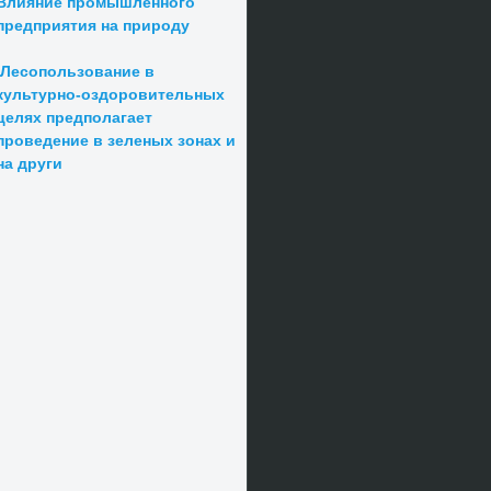
Влияние промышленного
предприятия на природу
Лесопользование в
культурно-оздоровительных
целях предполагает
проведение в зеленых зонах и
на други