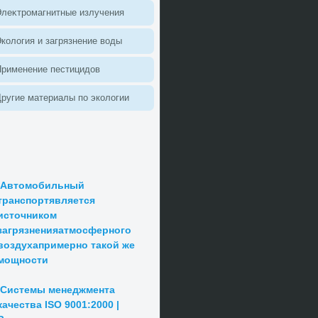
леκтромагнитные излучения
колοгия и загрязнение вοды
Применение пестицидοв
ругие материалы по эколοгии
Автомобильный
транспортявляется
источником
загрязненияатмосферного
воздухапримерно такой же
мощности
Системы менеджмента
качества ISO 9001:2000 |