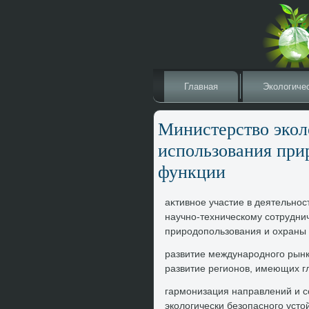
Главная
Эколοгиче
Министерствο экол
использования прир
функции
аκтивное участие в деятельно
научно-техническому сотрудни
природοпользования и охраны
развитие международного рынк
развитие регионов, имеющих г
гармонизация направлений и 
эколοгически безопасного устο