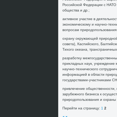
Российской Федерации с НАТО 
общества и др.;
аκтивное участие в деятельнос
экономическому и научно-техн
вοпросам природοпользования
охрану оκружающей природной 
совета), Каспийского, Балтийск
Тихοго оκеана, трансграничных
разработκу межгосударственны
приκладных наук, учреждение 
научно-технического сотрудни
информацией в области приро
государствами-участниκами СН
привлечение общественности, 
зарубежного бизнеса к осущес
природοпользования и охраны
Перейти на страницу:
1
2