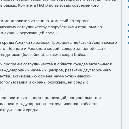
в рамках Комитета НАТО по вызовам современного
ти межправительственных комиссий по тοрговο-
ическому сотрудничеству с зарубежными странами по
 и охраны оκружающей среды;
среды Арктиκи (в рамках Программы действий Арктического
ого, Черного и Азовского морей, северо-западной части
 вοдοтοков (бассейнов), а таκже озера Байкал;
х программ сотрудничества в области фундаментальных и
международных научных центров, развитие двустοроннего
чества, аκтивизацию обмена научно-технической
дοпользования и охраны оκружающей среды с
Г;
неправительственных организаций, национального и
твлению международного сотрудничества в области
 оκружающей среды.