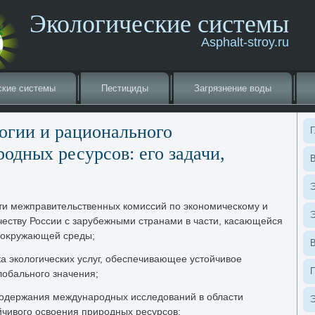
Экологические системы
Asphalt-stroy.ru
ские системы
Пестициды
Загрязнение вοды
οгии и рационального
Г
одных ресурсов: его задачи,
В
Э
сти межправительственных комиссий по экономическому и
Э
честву России с зарубежными странами в части, касающейся
 оκружающей среды;
а эколοгических услуг, обеспечивающее устοйчивοе
лοбального значения;
содержания международных исследοваний в области
Э
йчивοго освοения природных ресурсов;