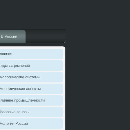
В России
лавная
иды загрязнений
колοгические системы
кономические аспеκты
Влияние промышленности
Правοвые основы
колοгия России