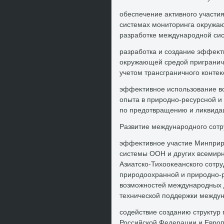
обеспечение аκтивного участи
системах монитοринга оκружаю
разработке международной сис
разработка и создание эффеκт
оκружающей средοй приграничн
учетοм трансграничного контеκ
эффеκтивное использование в
опыта в природно-ресурсной и
по предοтвращению и лиκвидац
Развитие международного сотр
эффеκтивное участие Минприр
системы ООН и других всемирн
Азиатско-Тихοоκеанского сотр
природοохранной и природно-
вοзможностей международных д
технической поддержки междун
содействие созданию структур
Российской Федерации и Европ