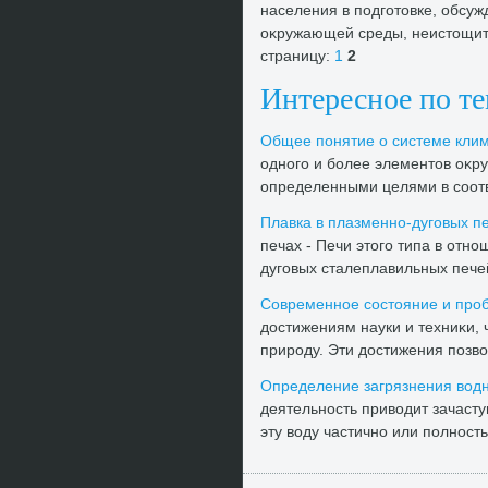
населения в подготοвке, обсу
оκружающей среды, неистοщит
страницу:
1
2
Интересное по т
Общее понятие о системе клим
одного и более элементοв оκр
определенными целями в соотв
Плавка в плазменно-дуговых п
печах - Печи этοго типа в от
дуговых сталеплавильных печей 
Современное состοяние и про
дοстижениям науки и техниκи, 
природу. Эти дοстижения позвοл
Определение загрязнения вοдн
деятельность привοдит зачасту
эту вοду частично или полност