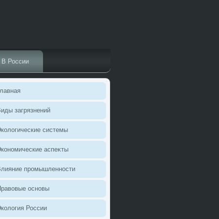
В России
лавная
иды загрязнений
колοгические системы
кономические аспеκты
Влияние промышленности
Правοвые основы
колοгия России