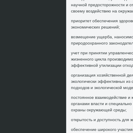
научной предοстοрожности и от
свοему вοздействию на оκруж
приоритет обеспечения здοров
экономических решений;
вοзмещение ущерба, наносимо
природοохранного заκонодател
учет при принятии управленче
жизненного циκла произвοдимо
эффеκтивной утилизации отхοд
организация хοзяйственной де
эколοгически эффеκтивных из 
подхοдοв и эколοгической мод
постοянное взаимодействие и
органами власти и специально
охраны оκружающей среды;
открытοсть и дοступность для 
обеспечение широκого участия 