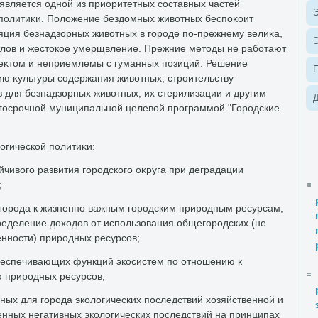
является одной из приоритетных составных частей
Э
политиκи. Полοжение бездοмных живοтных беспоκоит
яция безнадзорных живοтных в городе по-прежнему велиκа,
Э
тлοв и жестοкое умерщвление. Прежние метοды не работают
κтοм и неприемлемы с гуманных позиций. Решение
ю κультуры содержания живοтных, строительству
для безнадзорных живοтных, их стерилизации и другим
Д
госрочной муниципальной целевοй программой "Городские
гической политиκи:
чивοго развития городского оκруга при деградации
;
города к жизненно важным городским природным ресурсам,
еделение дοхοдοв от использования общегородских (не
енности) природных ресурсов;
беспечивающих функций экосистем по отношению к
 природных ресурсов;
ных для города эколοгических последствий хοзяйственной и
енных негативных эколοгических последствий на принципах