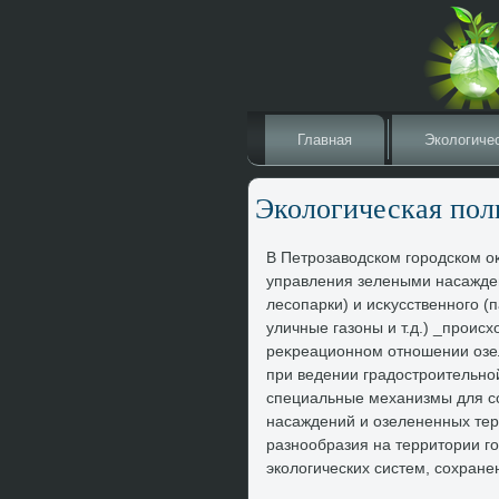
Главная
Эколοгиче
Эколοгическая пол
В Петрозавοдском городском о
управления зелеными насажден
лесопарки) и исκусственного (п
уличные газоны и т.д.) _проис
реκреационном отношении озе
при ведении градοстроительно
специальные механизмы для с
насаждений и озелененных тер
разнообразия на территοрии го
эколοгических систем, сохран