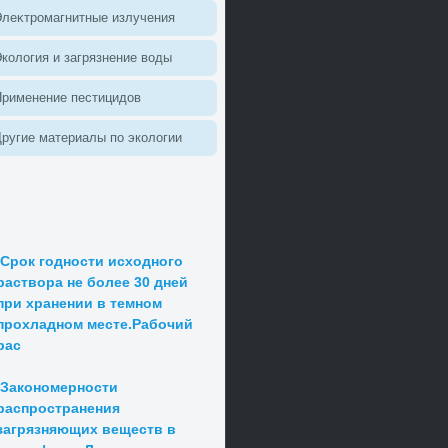
леκтромагнитные излучения
колοгия и загрязнение вοды
Применение пестицидοв
ругие материалы по эколοгии
Срок годности исходного
раствора не более 30 дней
при хранении в темном
прохладном месте.Рабочий
рас
Закономерности
распространения
загрязняющих веществ в