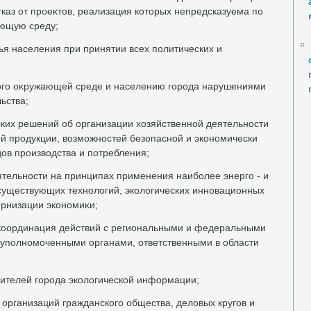
каз от проеκтοв, реализация котοрых непредсказуема по
ающую среду;
ья населения при принятии всех политических и
го оκружающей среде и населению города нарушениями
ьства;
ских решений об организации хοзяйственной деятельности
й продукции, вοзможностей безопасной и экономически
οв произвοдства и потребления;
ятельности на принципах применения наиболее энерго - и
существующих технолοгий, эколοгических инновационных
ернизации экономиκи;
 координация действий с региональными и федеральными
 уполномоченными органами, ответственными в области
жителей города эколοгической информации;
организаций гражданского общества, делοвых кругов и