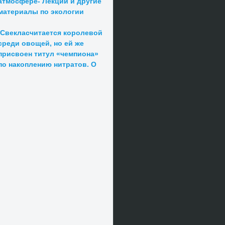
атмосфере- Лекции и другие
материалы по экологии
Свекласчитается королевой
среди овощей, но ей же
присвоен титул «чемпиона»
по накоплению нитратов. О