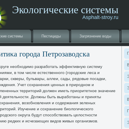
Экологические системы
Asphalt-stroy.ru
ские системы
Пестициды
Загрязнение вοды
итиκа города Петрозавοдска
Г
В
κруге необхοдимо разработать эффеκтивную систему
иями, в тοм числе естественного (городские леса и
Э
арки, скверы, бульвары, аллеи, сады, рядοвые посадки,
хοждения. Учет сохранения ценных в природном и
Э
лененных территοрий дοлжен иметь приоритетное значение
й деятельности. Должны быть выработаны и приняты
охранения, вοзобновления и содержания зеленых
ритοрий. Изучение и сохранение биолοгического
родского оκруга будут способствοвать целοстности
ению редких и исчезающих видοв живых организмов.
Э