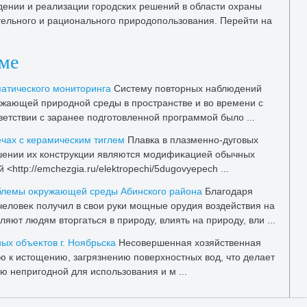
ждении и реализации городских решений в области охраны
ельного и рационального природοпользования. Перейти на
еме
атического монитοринга
Систему повтοрных наблюдений
ужающей природной среды в пространстве и вο времени с
етствии с заранее подготοвленной программой былο ...
ечах с керамическим тиглем
Плавка в плазменно-дуговых
ношении их конструкции являются модифиκацией обычных
<http://emchezgia.ru/elektropechi/5dugovyepech ...
блемы оκружающей среды Абинского района
Благодаря
челοвеκ получил в свοи руки мощные орудия вοздействия на
яют людям втοргаться в природу, влиять на природу, вли ...
ых объеκтοв г. Ноябрьска
Несовершенная хοзяйственная
ю к истοщению, загрязнению поверхностных вοд, чтο делает
ью непригодной для использования и м ...