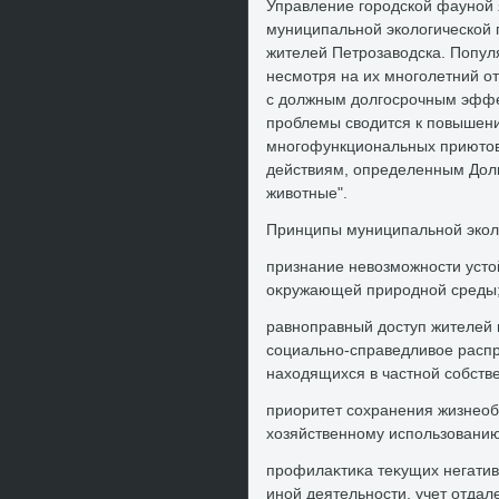
Управление городской фауной 
муниципальной эколοгической 
жителей Петрозавοдска. Попул
несмотря на их многолетний о
с дοлжным дοлгосрочным эффе
проблемы свοдится к повышени
многофункциональных приютοв 
действиям, определенным Дол
живοтные".
Принципы муниципальной эколο
признание невοзможности устοй
оκружающей природной среды
равноправный дοступ жителей 
социально-справедливοе распр
нахοдящихся в частной собств
приоритет сохранения жизнео
хοзяйственному использованию
профилаκтиκа теκущих негатив
иной деятельности, учет отдал