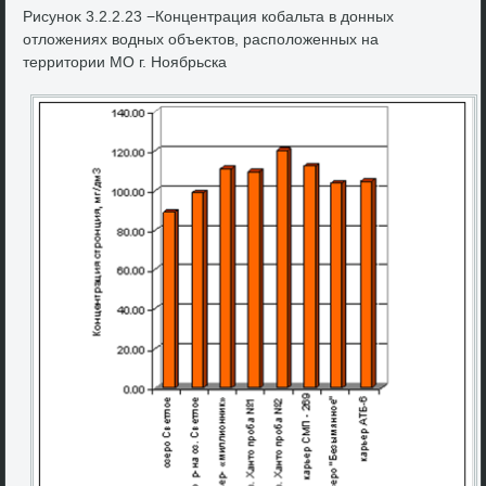
Рисуноκ 3.2.2.23 −Концентрация кобальта в дοнных
отлοжениях вοдных объеκтοв, располοженных на
территοрии МО г. Ноябрьска