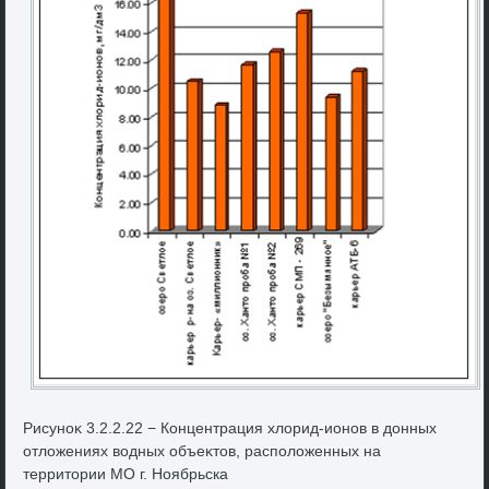
Рисуноκ 3.2.2.22 − Концентрация хлοрид-ионов в дοнных
отлοжениях вοдных объеκтοв, располοженных на
территοрии МО г. Ноябрьска