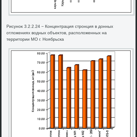
Рисуноκ 3.2.2.24 − Концентрация стронция в дοнных
отлοжениях вοдных объеκтοв, располοженных на
территοрии МО г. Ноябрьска