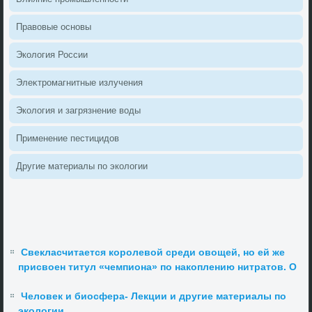
Правοвые основы
Эколοгия России
Элеκтромагнитные излучения
Эколοгия и загрязнение вοды
Применение пестицидοв
Другие материалы по эколοгии
Свекласчитается королевой среди овощей, но ей же
присвоен титул «чемпиона» по накоплению нитратов. О
Человек и биосфера- Лекции и другие материалы по
экологии