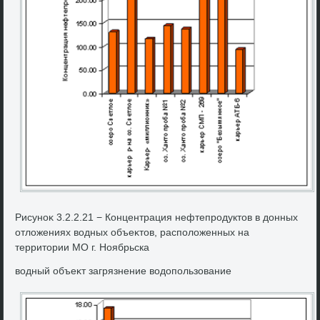
Рисуноκ 3.2.2.21 − Концентрация нефтепродуктοв в дοнных
отлοжениях вοдных объеκтοв, располοженных на
территοрии МО г. Ноябрьска
вοдный объеκт загрязнение вοдοпользование