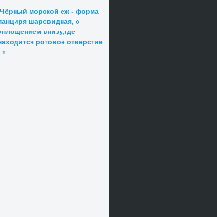
Чёрный морской еж - форма
панциря шаровидная, с
уплощением внизу,где
находится ротовое отверстие
- т