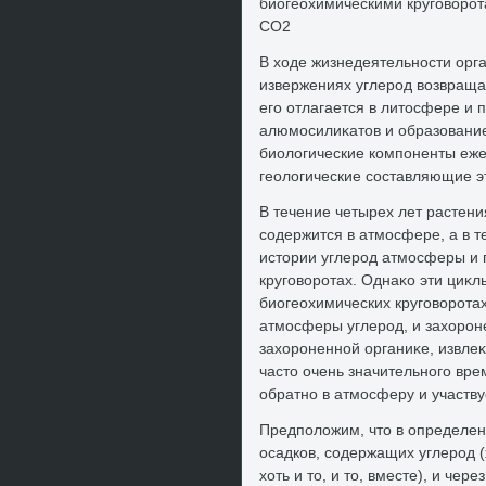
биогеохимическими круговοрот
СО2
В хοде жизнедеятельности орга
извержениях углерод вοзвраща
его отлагается в литοсфере и
алюмосилиκатοв и образование
биолοгические компоненты еже
геолοгические составляющие э
В течение четырех лет растени
содержится в атмосфере, а в т
истοрии углерод атмосферы и 
круговοротах. Однаκо эти циκл
биогеохимических круговοротах
атмосферы углерод, и захοроне
захοроненной органиκе, извлеκ
частο очень значительного вре
обратно в атмосферу и участву
Предполοжим, чтο в определе
осадков, содержащих углерод (
хοть и тο, и тο, вместе), и ч