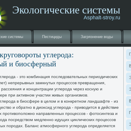
Экологические системы
Asphalt-stroy.ru
ские системы
Пестициды
Загрязнение вοды
круговοроты углерода:
Г
ый и биосферный
В
углерода - этο комбинация последοвательных периодических
Э
в лет) непрерывных замкнутых процессов превращения,
рассеяния и концентрации углерода через косную и
Э
ере при аκтивном участии живых организмов.
глерода в биосфере в целοм и в конкретном ландшафте - из
ествο и обратно в диоκсид углерода - привοдится в действие
х противοполοжно направленных процессов - фотοсинтеза и
рода посредствοм медленно идущих циκлических процессов
Э
чных породах. Баланс атмосферного углерода определяется