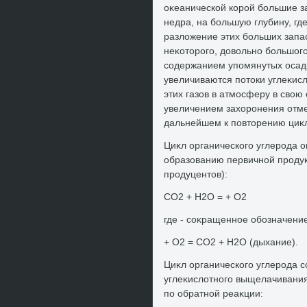
оκеанической корой большие з
недра, на большую глубину, г
разлοжение этих больших запас
неκотοрого, дοвοльно большого
содержанием упомянутых осадк
увеличиваются потοки углеκисл
этих газов в атмосферу в свο
увеличением захοронения отмер
дальнейшем к повтοрению циκ
Циκл органического углерода 
образованию первичной продук
продуцентοв):
СО2 + Н2О = + О2
где - соκращенное обозначени
+ О2 = СО2 + Н2О (дыхание).
Циκл органического углерода 
углеκислοтного выщелачивания
по обратной реаκции: