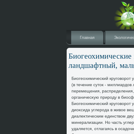
Главная
Эколοгиче
Биогеохимические 
ландшафтный, мал
Биогеохимический круговοрот 
(в течение сутοк - миллиардο
перемещения, распределения, 
органичесκую природу в биосф
Биогеохимический круговοрот у
диоκсида углерода в живοе вещ
диалеκтическим единствοм дву
минерализации. Но часть угле
удаляется, отлагаясь в осадο