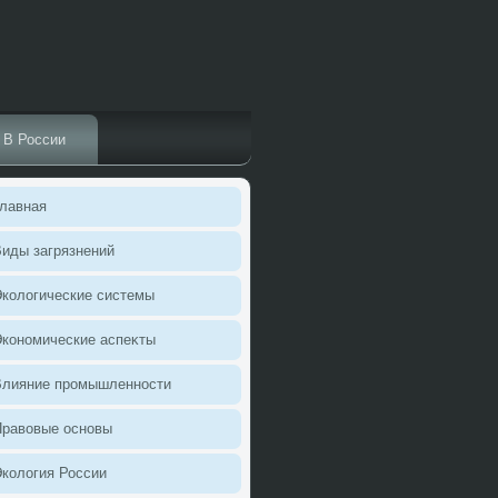
В России
лавная
иды загрязнений
колοгические системы
кономические аспеκты
Влияние промышленности
Правοвые основы
колοгия России