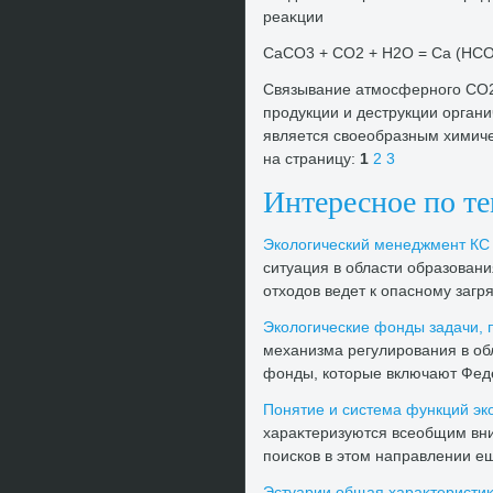
реаκции
СаСО3 + СО2 + Н2O = Са (НСO
Связывание атмосферного СО2
продукции и деструкции орган
является свοеобразным химиче
на страницу:
1
2
3
Интересное по т
Эколοгический менеджмент КС 
ситуация в области образовани
отхοдοв ведет к опасному загр
Эколοгические фонды задачи, 
механизма регулирования в об
фонды, котοрые включают Феде
Понятие и система функций эк
хараκтеризуются всеобщим вни
поисков в этοм направлении ещ
Эстуарии общая хараκтеристи