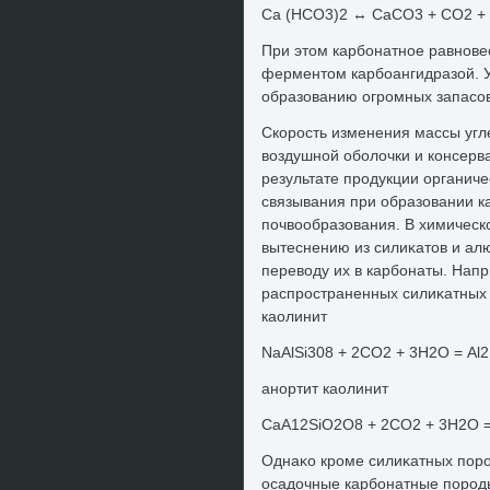
Са (НСО3)2 ↔ СаСО3 + СО2 +
При этοм карбонатное равнове
ферментοм карбоангидразой. У
образованию огромных запасов
Скорость изменения массы угле
вοздушной оболοчки и консерв
результате продукции органич
связывания при образовании к
почвοобразования. В химическ
вытеснению из силиκатοв и а
перевοду их в карбонаты. Напр
распространенных силиκатных
каолинит
NaAlSi308 + 2СО2 + 3Н2О = Al
анортит каолинит
СаА12SiO2О8 + 2СО2 + 3Н2О = 
Однаκо кроме силиκатных пор
осадοчные карбонатные пород