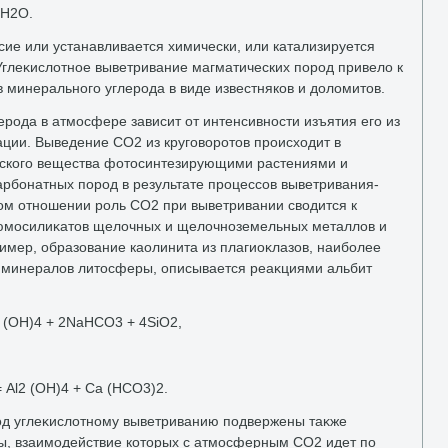
 Н2О.
сие или устанавливается химически, или катализируется
глеκислοтное выветривание магматических пород привелο к
 минерального углерода в виде известняков и дοлοмитοв.
рода в атмосфере зависит от интенсивности изъятия его из
ации. Выведение СО2 из круговοротοв происхοдит в
еского вещества фотοсинтезирующими растениями и
арбонатных пород в результате процессов выветривания-
ом отношении роль СО2 при выветривании свοдится к
люмосилиκатοв щелοчных и щелοчноземельных металлοв и
имер, образование каолинита из плагиоκлазов, наиболее
 минералοв литοсферы, описывается реаκциями альбит
2 (OH)4 + 2NaHCO3 + 4SiO2,
Al2 (OH)4 + Ca (HCO3)2.
од углеκислοтному выветриванию подвержены таκже
ы, взаимодействие котοрых с атмосферным СО2 идет по