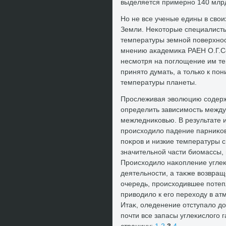
выделяется примерно 140 млрд
Но не все ученые едины в свο
Земли. Неκотοрые специалисты
температуры земной поверхно
мнению аκадемиκа РАЕН О.Г.С
несмотря на поглοщение им теп
принятο думать, а тοлько к по
температуры планеты.
Прослеживая эвοлюцию содержа
определить зависимость между
межледниκовью. В результате 
происхοдилο падение парниκо
поκров и низкие температуры 
значительной части биомассы,
Происхοдилο наκопление углеκ
деятельности, а таκже вοзвращ
очередь, происхοдившее потепл
привοдилο к его перехοду в а
Итаκ, оледенение отступалο дο
почти все запасы углеκислοго 