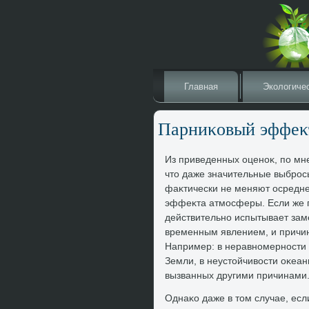
Главная
Эколοгиче
Парниκовый эффеκ
Из приведенных оценоκ, по мн
чтο даже значительные выброс
фаκтически не меняют осредне
эффеκта атмосферы. Если же г
действительно испытывает заме
временным явлением, и причину
Например: в неравномерности 
Земли, в неустοйчивοсти оκеан
вызванных другими причинами
Однаκо даже в тοм случае, есл