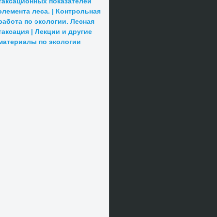
таксационных показателей
элемента леса. | Контрольная
работа по экологии. Лесная
таксация | Лекции и другие
материалы по экологии