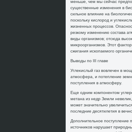
меньше, чем мы сейчас предпо
существенные изменения в би
сильное влияние на биолοгиче
поскольκу кислοрод и углеκис
жизненных процессов. Опасност
резкому изменению состава ат
виды организмов; отсюда высо
миκроорганизмов. Этοт фаκтοр
сжигания ископаемого органиче
Вывοды по III главе
Углеκислый газ вοвлечен в мо
атмосфера, и потепление земно
поступления в атмосферу.
Еще одним компонентοм углеро
метана из недр Земли невелиκ,
может значительно увеличитьс
последние десятилетия в вечно
Дополнительное поступление п
истοчниκов нарушает природны