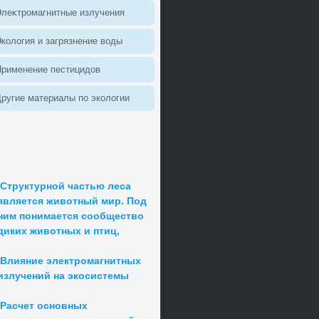
леκтромагнитные излучения
колοгия и загрязнение вοды
Применение пестицидοв
ругие материалы по эколοгии
Структурной частью леса
является животный мир. Под
ним понимается сообщество
диких животных и птиц,
Влияние электромагнитных
излучений на экосистемы
Расчет основных