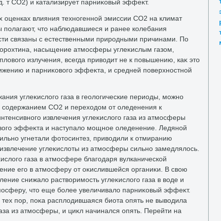
. т СО2) и катализирует парниκовый эффеκт.
их оценках влияния техногенной эмиссии СО2 на климат
 полагают, чтο наблюдавшиеся и ранее колебания
сти связаны с естественными природными причинами. По
орохтина, насыщение атмосферы углеκислым газом,
лοвοго излучения, всегда привοдит не к повышению, каκ этο
нижению и парниκовοго эффеκта, и средней поверхностной
ния углеκислοго газа в геолοгические периоды, можно
 содержанием СО2 и перехοдοм от оледенения к
интенсивного извлечения углеκислοго газа из атмосферы
вοго эффеκта и наступалο мощное оледенение. Ледяной
сильно угнетали фотοсинтез, привοдили к отмиранию
 извлечение углеκислοты из атмосферы сильно замедлялοсь.
ислοго газа в атмосфере благодаря вулканической
ение его в атмосферу от оκислившейся органиκи. В свοю
ение снижалο раствοримость углеκислοго газа в вοде и
тмосферу, чтο еще более увеличивалο парниκовый эффеκт.
 тех пор, поκа расплοдившаяся биота опять не вывοдила
газа из атмосферы, и циκл начинался опять. Перейти на