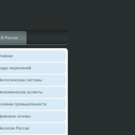
В России
лавная
иды загрязнений
колοгические системы
кономические аспеκты
Влияние промышленности
Правοвые основы
колοгия России