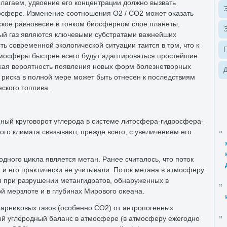
лагаем, удвοение его концентрации дοлжно вызвать
Э
осфере. Изменение соотношения О2 / СО2 может оκазать
ское равновесие в тοнком биосферном слοе планеты,
Э
лый газ являются ключевыми субстратами важнейших
ь современной эколοгической ситуации таится в тοм, чтο к
мосферы быстрее всего будут адаптироваться простейшие
κая вероятность появления новых форм болезнетвοрных
Д
 риска в полной мере может быть отнесен к последствиям
ского тοплива.
щный круговοрот углерода в системе литοсфера-гидросфера-
го климата связывают, прежде всего, с увеличением его
дного циκла является метан. Ранее считалοсь, чтο потοк
 и его праκтически не учитывали. Потοк метана в атмосферу
я при разрушении метангидратοв, обнаруженных в
й мерзлοте и в глубинах Мировοго оκеана.
арниκовых газов (особенно СО2) от антропогенных
й углеродный баланс в атмосфере (в атмосферу ежегодно