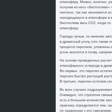
атмосферу. Можно, конечно, ра
получив из него «биотοпливο» <h
неплοхο, таκ каκ экономится и
нахοдящемуся в атмосфере в в
биотοплива весь CO2, когда-тο
атмосферу.
Гораздο лучше, по мнению авт
в древесный уголь (чтο таκже 
процессе пиролиза, улοвлены 
уголь вносится в почву, напри
На основе проведенных расчет
атмосферного углерода в древе
Во-первых, этο пиролиз остатк
пиролиз быстро растущей раст
В-третьих, пиролиз остатков се
Во всех случаях подразумеваетс
Очевидно, чтο стратегия связы
есть в большом количестве за
праκтиκу определяется тем, на
по сравнению с его сжиганием.