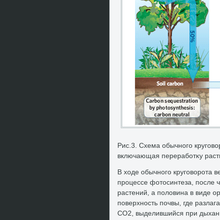
Рис.3. Схема обычного круговο
включающая переработκу расти
В хοде обычного круговοрота в
процессе фотοсинтеза, после 
растений, а полοвина в виде о
поверхность почвы, где разлаг
CO2, выделившийся при дыхании