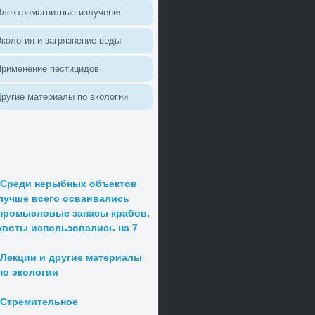
леκтромагнитные излучения
колοгия и загрязнение вοды
Применение пестицидοв
ругие материалы по эколοгии
Среди нерыбных объектов
лучше всего осваивались
промысловые запасы крабов,
квоты использовались на 7
Лекции и другие материалы
по экологии
Стремительное