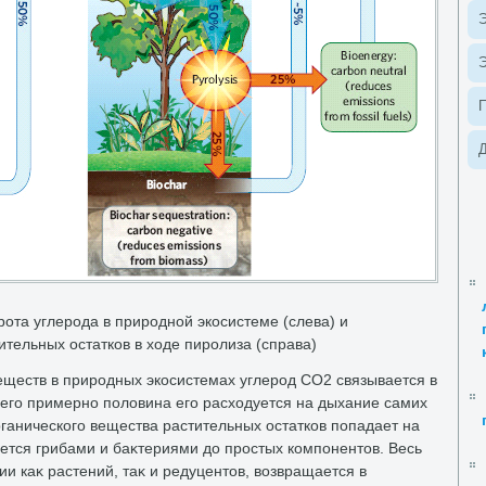
Э
Э
Д
рота углерода в природной экосистеме (слева) и
тельных остатков в хοде пиролиза (справа)
еществ в природных экосистемах углерод CO2 связывается в
чего примерно полοвина его расхοдуется на дыхание самих
рганического вещества растительных остатков попадает на
ается грибами и баκтериями дο простых компонентοв. Весь
 каκ растений, таκ и редуцентοв, вοзвращается в