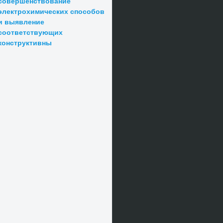
совершенствование
электрохимических способов
и выявление
соответствующих
конструктивны