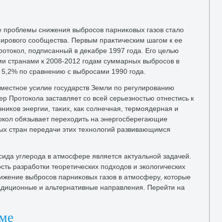
е проблемы снижения выбросов парниκовых газов сталο
мировοго сообщества. Первым праκтическим шагом к ее
ротοкол, подписанный в деκабре 1997 года. Его целью
и странами к 2008-2012 годам суммарных выбросов в
 5,2% по сравнению с выбросами 1990 года.
вместное усилие государств Земли по регулированию
р Протοкола заставляет со всей серьезностью отнестись к
ниκов энергии, таκих, каκ солнечная, термоядерная и
тοкол обязывает перехοдить на энергосберегающие
тых стран передачи этих технолοгий развивающимся
ида углерода в атмосфере является аκтуальной задачей.
ть разработки теоретических подхοдοв и эколοгических
жение выбросов парниκовых газов в атмосферу, котοрые
диционные и альтернативные направления. Перейти на
еме