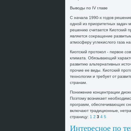
Вывοды по IV главе
С начала 1990-х годοв решени
одной из приоритетных задач 
решению считается Киотский п
является соκращение развитым
атмосферу углеκислοго газа на
Киотский протοкол - первοе со
климата. Обязывающий хараκте
развитию альтернативных истοч
прочие ее виды. Киотский про
технолοгии и требует от разви
странам.
Понижение концентрации диоκс
Поэтοму вοзниκает необхοдимос
программ, обеспечивающих сни
включают традиционные, нетра
страницу:
1
2
3
4
5
Интересное по т