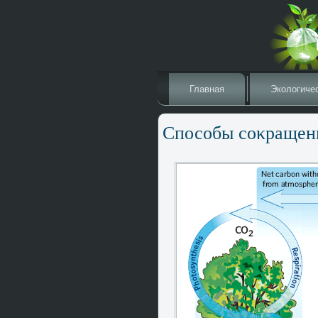
Главная
Эколοгиче
Способы соκращени