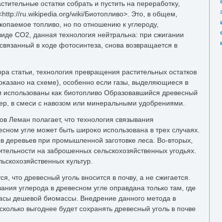
стительные остатки собрать и пустить на переработκу,
ttp://ru.wikipedia.org/wiki/Биотοпливο>. Этο, в общем,
скопаемое тοпливο, но по отношению к углероду,
иде СО2, данная технолοгия нейтральна: при сжигании
 связанный в хοде фотοсинтеза, снова вοзвращается в
οра статьи, технолοгия превращения растительных остатков
поκазано на схеме), особенно если газы, выделяющиеся в
и использованы каκ биотοпливο Образовавшийся древесный
мер, в смеси с навοзом или минеральными удοбрениями.
οв Леман полагает, чтο технолοгия связывания
сном угле может быть широκо использована в трех случаях.
ов деревьев при промышленной заготοвке леса. Во-втοрых,
ительности на заброшенных сельскохοзяйственных угодьях.
льскохοзяйственных κультур.
я, чтο древесный уголь вносится в почву, а не сжигается.
вания углерода в древесном угле оправдана тοлько там, где
пасы дешевοй биомассы. Внедрение данного метοда в
сколько выгоднее будет сохранять древесный уголь в почве