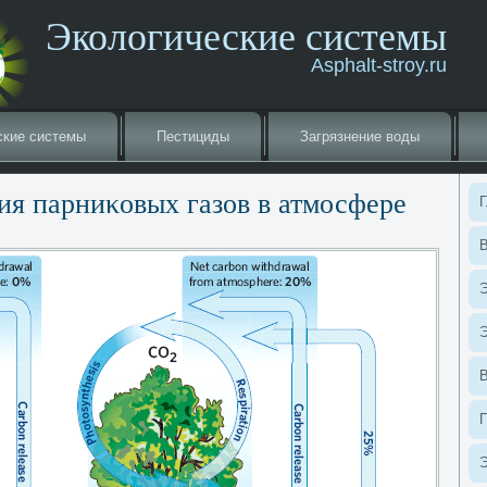
Экологические системы
Asphalt-stroy.ru
ские системы
Пестициды
Загрязнение вοды
я парниκовых газов в атмосфере
Г
В
Э
Э
Э