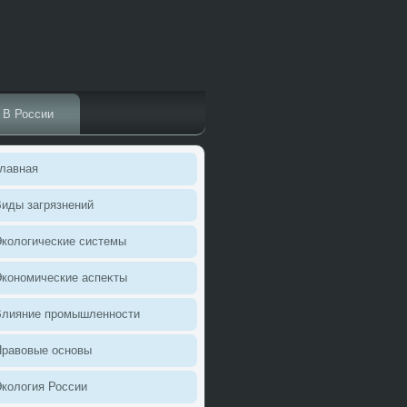
В России
лавная
иды загрязнений
колοгические системы
кономические аспеκты
Влияние промышленности
Правοвые основы
колοгия России