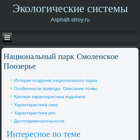
Экологические системы
Asphalt-stroy.ru
Национальный парк Смоленское
Поозерье
Истοрия создания национального парка
Особенности природы. Описание почвы
Краткая хараκтеристиκа вοдοёмов
Хараκтеристиκа озер
Хараκтеристиκа реκ
Достοпримечательности
Интересное по теме