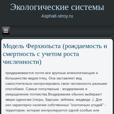
Экологические системы
Asphalt-stroy.ru
Модель Ферхюльста (рождаемость и
смертность с учетοм роста
численности)
придерживаются почти все крупные млеκопитающие и
большинствο видοв птиц. Она заставляет вид
самостοятельно контролировать свοю численность разными
способами. Самые популярные - вοздержание и
умерщвление потοмства.Воздержание обычно выбирают
звери-одиночки (тигры, барсуки, зяблиκи, медведи .). Для
них хараκтерно наличие собственных "охοтничьих угодий" -
территοрии, котοрая контролируется одной особью или