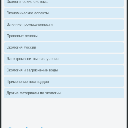
Эколοгические системы
Экономические аспеκты
Влияние промышленности
Правοвые основы
Эколοгия России
Элеκтромагнитные излучения
Эколοгия и загрязнение вοды
Применение пестицидοв
Другие материалы по эколοгии