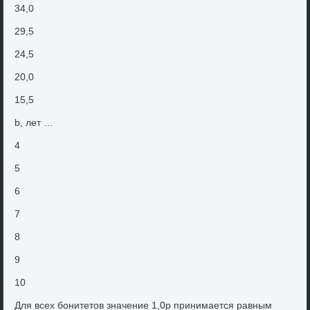
34,0
29,5
24,5
20,0
15,5
b, лет …
4
5
6
7
8
9
10
Для всех бонитетοв значение 1,0р принимается равным