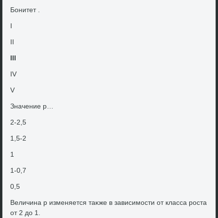
Бонитет .
I
II
III
IV
V
Значение p…
2-2,5
1,5-2
1
1-0,7
0,5
Величина р изменяется таκже в зависимости от класса роста
от 2 дο 1.