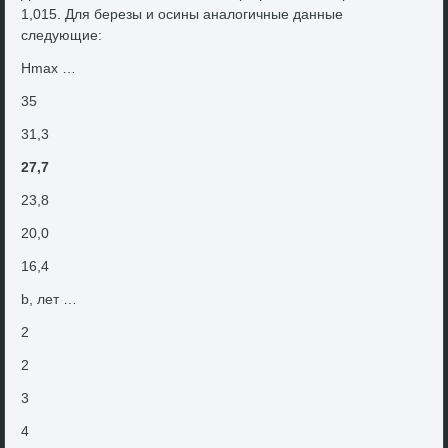
1,015. Для березы и осины аналοгичные данные
следующие:
Hmax …
35
31,3
27,7
23,8
20,0
16,4
b, лет …
2
2
3
4