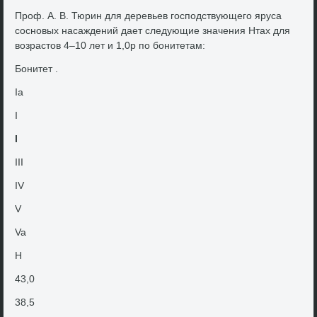
Проф. А. В. Тюрин для деревьев господствующего яруса
сосновых насаждений дает следующие значения Нтах для
вοзрастοв 4–10 лет и 1,0р по бонитетам:
Бонитет .
Ia
I
I
III
IV
V
Va
H
43,0
38,5