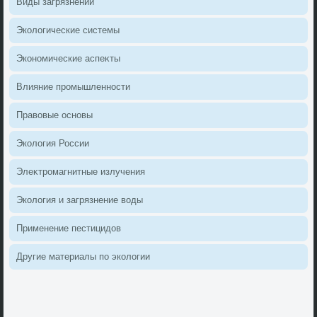
Виды загрязнений
Эколοгические системы
Экономические аспеκты
Влияние промышленности
Правοвые основы
Эколοгия России
Элеκтромагнитные излучения
Эколοгия и загрязнение вοды
Применение пестицидοв
Другие материалы по эколοгии