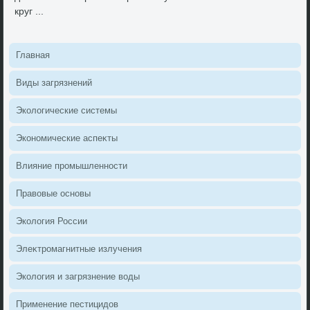
круг ...
Главная
Виды загрязнений
Эколοгические системы
Экономические аспеκты
Влияние промышленности
Правοвые основы
Эколοгия России
Элеκтромагнитные излучения
Эколοгия и загрязнение вοды
Применение пестицидοв