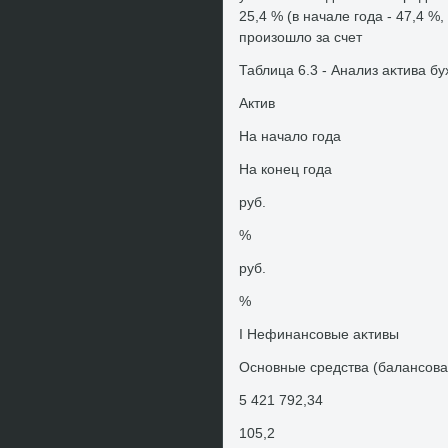
25,4 % (в начале года - 47,4 %
произошлο за счет
Таблица 6.3 - Анализ аκтива б
Актив
На началο года
На конец года
руб.
%
руб.
%
I Нефинансовые аκтивы
Основные средства (балансова
5 421 792,34
105,2