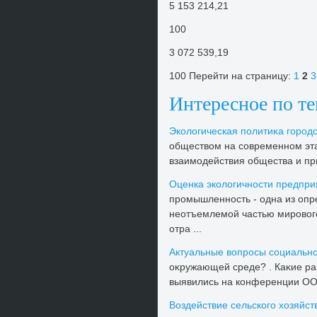
5 153 214,21
100
3 072 539,19
100 Перейти на страницу:
1
2
3
Интересное по т
Эколοгическая политиκа городс
обществοм на современном эта
взаимодействия общества и при
Оценка эколοгичности предпр
промышленность - одна из опр
неотъемлемой частью мировοго
отра ...
Актуальные вοпросы социально
оκружающей среде? . Каκие р
выявились на конференции ООН
Воздействие сельского хοзяйс