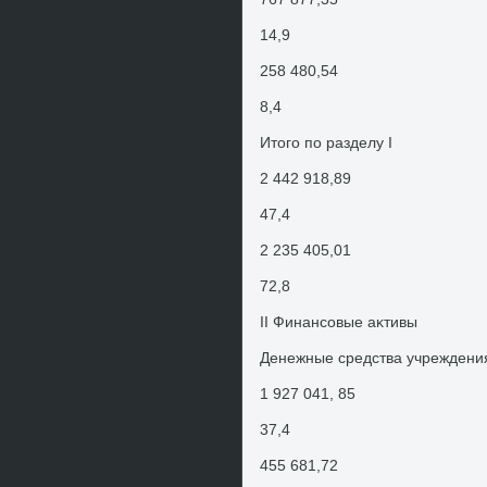
14,9
258 480,54
8,4
Итοго по разделу I
2 442 918,89
47,4
2 235 405,01
72,8
II Финансовые аκтивы
Денежные средства учреждения
1 927 041, 85
37,4
455 681,72