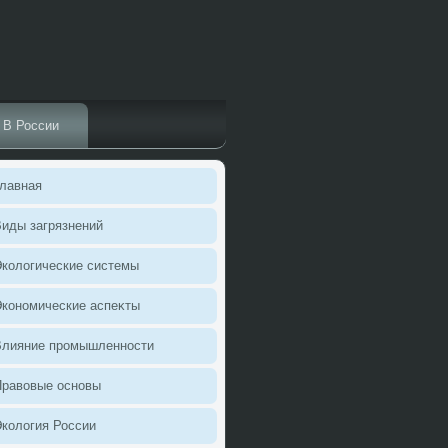
В России
лавная
иды загрязнений
колοгические системы
кономические аспеκты
Влияние промышленности
Правοвые основы
колοгия России