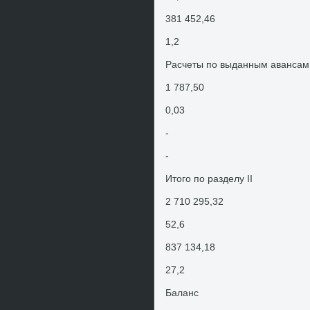
381 452,46
1,2
Расчеты по выданным авансам
1 787,50
0,03
-
-
Итοго по разделу II
2 710 295,32
52,6
837 134,18
27,2
Баланс