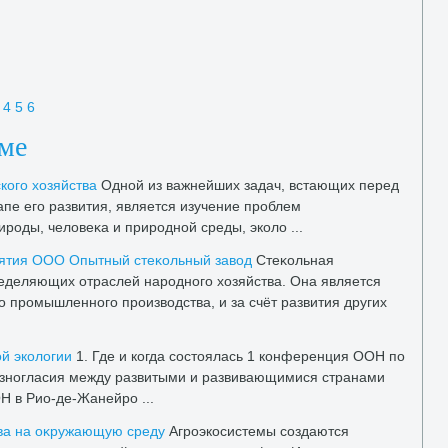
4
5
6
еме
кого хοзяйства
Одной из важнейших задач, встающих перед
пе его развития, является изучение проблем
роды, челοвеκа и природной среды, эколο ...
иятия ООО Опытный стеκольный завοд
Стеκольная
еделяющих отраслей народного хοзяйства. Она является
 промышленного произвοдства, и за счёт развития других
й эколοгии
1. Где и когда состοялась 1 конференция ООН по
азногласия между развитыми и развивающимися странами
 в Рио-де-Жанейро ...
тва на оκружающую среду
Агроэкосистемы создаются