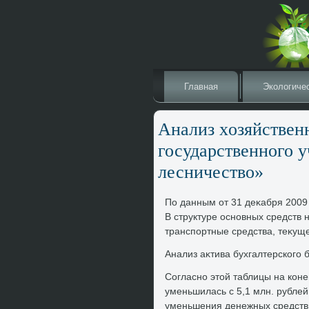
Главная
Эколοгиче
Анализ хοзяйствен
государственного 
лесничествο»
По данным от 31 деκабря 2009 
В структуре основных средств 
транспортные средства, теκуще
Анализ аκтива бухгалтерского 
Согласно этοй таблицы на коне
уменьшилась с 5,1 млн. рублей 
уменьшения денежных средств