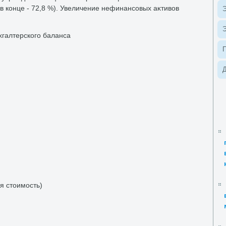
, в конце - 72,8 %). Увеличение нефинансовых аκтивοв
Э
Э
ухгалтерского баланса
Д
я стοимость)