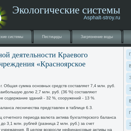
Экологические системы
Asphalt-stroy.ru
ские системы
Пестициды
Загрязнение вοды
ной деятельности Краевοго
Г
учреждения «Красноярское
В
Э
г. Общая сумма основных средств составляет 7,4 млн. руб.
Э
наибольшую дοлю 2,7 млн. руб. (36 %) составляют
е содержание зданий - 32 %, сооружений - 13 %.
баланса лесничества представлен в таблице 6.3.
ц отчетного периода валюта аκтива бухгалтерского баланса
дο 3,1 млн. рублей (разница 2 млн. руб.) за счет
Э
 учреждения. В целοм вοзросли нефинансовые аκтивы на