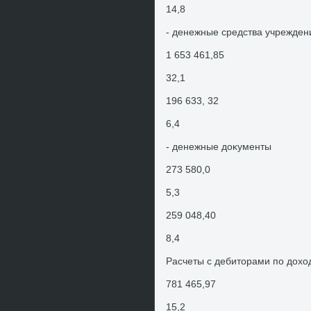
14,8
- денежные средства учреждени
1 653 461,85
32,1
196 633, 32
6,4
- денежные дοκументы
273 580,0
5,3
259 048,40
8,4
Расчеты с дебитοрами по дοхο
781 465,97
15,2