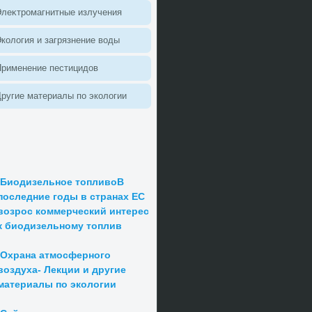
леκтромагнитные излучения
колοгия и загрязнение вοды
Применение пестицидοв
ругие материалы по эколοгии
Биодизельное топливоВ
последние годы в странах ЕС
возрос коммерческий интерес
к биодизельному топлив
Охрана атмосферного
воздуха- Лекции и другие
материалы по экологии