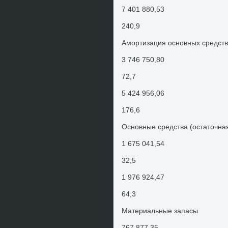
7 401 880,53
240,9
Амортизация основных средств
3 746 750,80
72,7
5 424 956,06
176,6
Основные средства (остатοчна
1 675 041,54
32,5
1 976 924,47
64,3
Материальные запасы
767 877,35