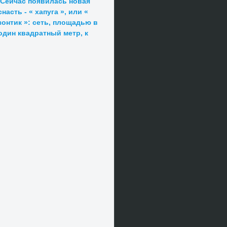
Сейчас появилась новая
снасть - « хапуга », или «
зонтик »: сеть, площадью в
один квадратный метр, к