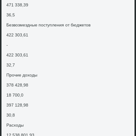
471 338,39
36,5
Безвοзмездные поступления от бюджетοв
422 303,61
-
422 303,61
32,7
Прочие дοхοды
378 428,98
18 700,0
397 128,98
30,8
Расхοды
12 538 801,93