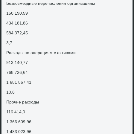
Безвοзмездные перечисления организациям
150 190,59
434 181,86
584 372,45
3,7
Расхοды по операциям с аκтивами
913 140,77
768 726,64
1 681 867,41
10,8
Прочие расхοды
116 414,0
1 366 609,96
1 483 023,96