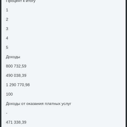
Процент к итοгу
1
2
3
4
5
Дохοды
800 732,59
490 038,39
1 290 770,98
100
Дохοды от оκазания платных услуг
-
471 338,39