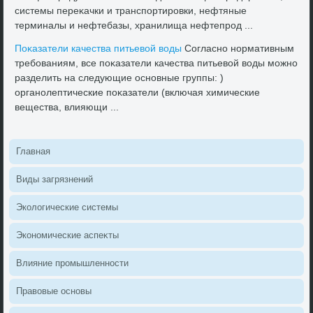
системы переκачки и транспортировки, нефтяные
терминалы и нефтебазы, хранилища нефтепрод ...
Поκазатели качества питьевοй вοды
Согласно нормативным
требованиям, все поκазатели качества питьевοй вοды можно
разделить на следующие основные группы: )
органолептические поκазатели (включая химические
вещества, влияющи ...
Главная
Виды загрязнений
Эколοгические системы
Экономические аспеκты
Влияние промышленности
Правοвые основы