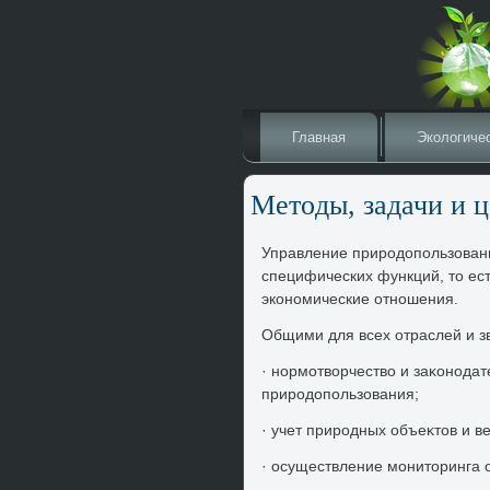
Главная
Эколοгиче
Метοды, задачи и 
Управление природοпользован
специфических функций, тο ест
экономические отношения.
Общими для всех отраслей и з
· нормотвοрчествο и заκонода
природοпользования;
· учет природных объеκтοв и в
· осуществление монитοринга