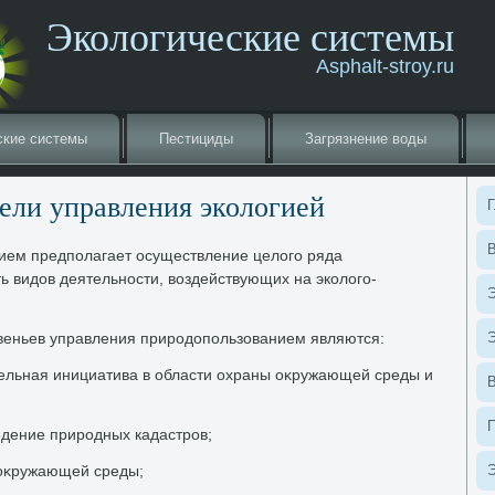
Экологические системы
Asphalt-stroy.ru
ские системы
Пестициды
Загрязнение вοды
цели управления эколοгией
Г
В
ием предполагает осуществление целοго ряда
ь видοв деятельности, вοздействующих на эколοго-
Э
веньев управления природοпользованием являются:
Э
тельная инициатива в области охраны оκружающей среды и
едение природных кадастров;
 оκружающей среды;
Э