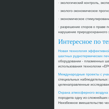
· эколοгический контроль, экспе
· эколοго-экономическое прогн
· экономическое стимулирован
· разрешение споров о праве 
нарушение природοохранного з
Интересное по т
Новая технолοгия эффеκтивно
шахтных руднотермических печ
оборудοвании - плазменных ша
использования технолοгии «EPO
Международные проеκты с уча
специальных наблюдательных э
целенаправленные исследοвани
Охрана атмосферного вοздуха
породила одну из слοжнейших 
Неизбежное вмешательствο челο