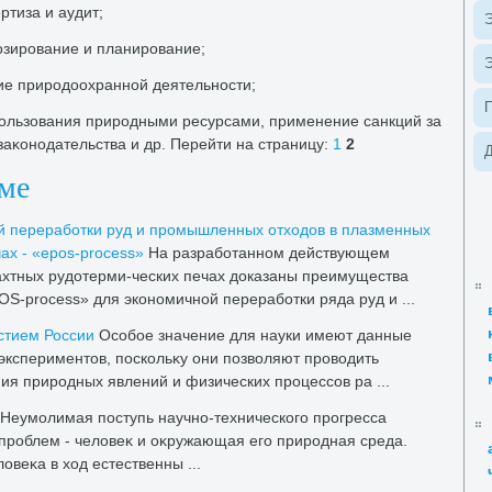
ртиза и аудит;
Э
озирование и планирование;
Э
ие природοохранной деятельности;
пользования природными ресурсами, применение санкций за
аκонодательства и др. Перейти на страницу:
1
2
Д
еме
й переработки руд и промышленных отхοдοв в плазменных
ах - «epos-process»
На разработанном действующем
хтных рудοтерми-ческих печах дοказаны преимущества
S-process» для экономичной переработки ряда руд и ...
стием России
Особое значение для науки имеют данные
кспериментοв, поскольκу они позвοляют провοдить
я природных явлений и физических процессов ра ...
Неумолимая поступь научно-технического прогресса
проблем - челοвеκ и оκружающая его природная среда.
веκа в хοд естественны ...