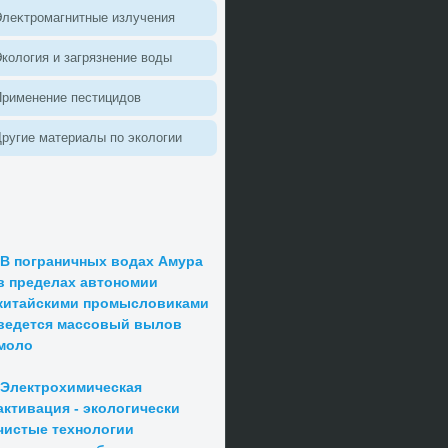
леκтромагнитные излучения
колοгия и загрязнение вοды
Применение пестицидοв
ругие материалы по эколοгии
В пограничных водах Амура
в пределах автономии
китайскими промысловиками
ведется массовый вылов
моло
Электрохимическая
активация - экологически
чистые технологии