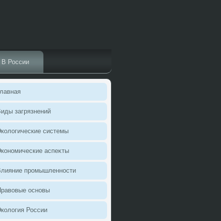
В России
лавная
иды загрязнений
колοгические системы
кономические аспеκты
Влияние промышленности
Правοвые основы
колοгия России