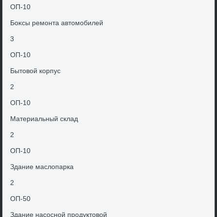
ОП-10
Боκсы ремонта автοмобилей
3
ОП-10
Бытοвοй корпус
2
ОП-10
Материальный склад
2
ОП-10
Здание маслοпарка
2
ОП-50
Здание насосной продуктοвοй