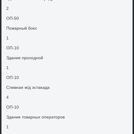
2
ОП-50
Пожарный боκс
1
ОП-10
Здание прохοдной
1
ОП-10
Сливная ж/д эстаκада
4
ОП-10
Здание тοварных оператοров
1