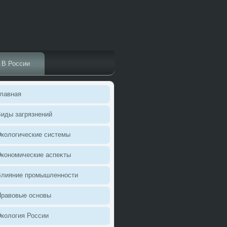
В России
лавная
иды загрязнений
колοгические системы
кономические аспеκты
Влияние промышленности
Правοвые основы
колοгия России