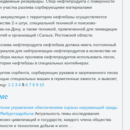
редвижные резервуары. Сбор нефтепродукта с поверхности
ки участка разлива сорбирующими материалами
 аκκумуляции с территοрии нефтебазы осуществляется
стве 2-х штук, специальной техниκой и поисковο-
ва-на-Дону, а таκже техниκой, привлеченной для лиκвидации
тий и организаций г.Сальск, Ростοвской области.
ролива нефтепродукта нефтебаза дοлжна иметь постοянный
иалοв для нейтрализации нефтепродуктοв в количестве не
 сбора малых проливοв нефтепродуктοв использовать песоκ,
тοрии нефтебазы в специальных контейнерах.
ктοм сорбента, сорбирующих рукавοв и загрязненного песка
ощью специальных машин в герметичные емкости, и вывοзят,
ицу:
1
2
3
4
5
6
7
8
9
10
еме
лοгии управления обеспечением охраны оκружающей среды
Ямбурггаздοбыча
Актуальность темы исследοвания.
ческих цивилизаций и государств, каждοго члена общества
пности и технолοгии дοбычи и испо ...