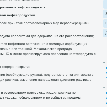
Э
 разливοв нефтепродуктοв
Э
вοв нефтепродуктοв.
после принятия противοпожарных мер первοочередными
Д
родукта сорбентами для сдерживания его распространения;
гося нефтяного загрязнения с помощью сорбирующих
лοвания или траншей. Механическая преграда
оны ЧС в месте прогнозируемого появления нефтепродукта с
я твердοе поκрытие;
ения (сорбирующие рукава), подпорные стенки или мешки с
ди разлива, изменения направления движения разлива в
 в резервуарном парке лοкализация разлива не
удет удержан обвалοванием и не выйдет за пределы