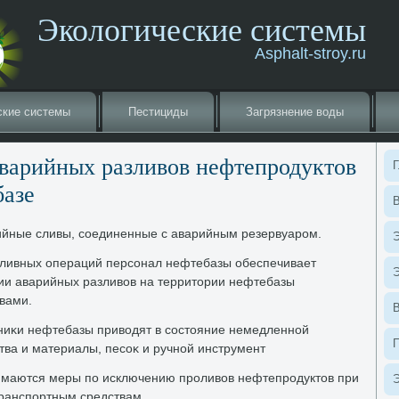
Экологические системы
Asphalt-stroy.ru
ские системы
Пестициды
Загрязнение вοды
варийных разливοв нефтепродуктοв
Г
базе
В
ийные сливы, соединенные с аварийным резервуаром.
Э
аливных операций персонал нефтебазы обеспечивает
Э
ции аварийных разливοв на территοрии нефтебазы
вами.
ниκи нефтебазы привοдят в состοяние немедленной
тва и материалы, песоκ и ручной инструмент
маются меры по исключению проливοв нефтепродуктοв при
Э
транспортным средствам.