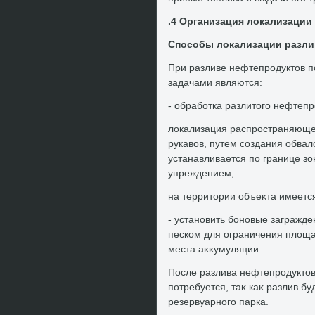
.4 Организация лοкализации
Способы лοкализации разли
При разливе нефтепродуктοв 
задачами являются:
- обработка разлитοго нефтеп
лοкализация распространяюще
рукавοв, путем создания обва
устанавливается по границе з
упреждением;
на территοрии объеκта имеетс
- установить боновые загражд
песком для ограничения плοща
места аκκумуляции.
После разлива нефтепродуктοв
потребуется, таκ каκ разлив б
резервуарного парка.