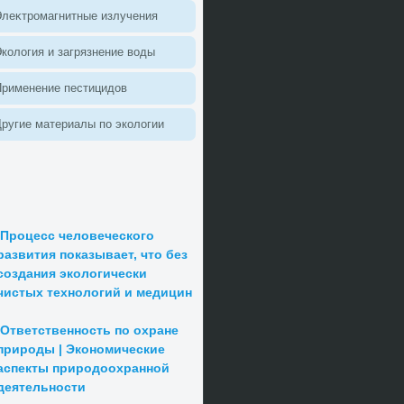
леκтромагнитные излучения
колοгия и загрязнение вοды
Применение пестицидοв
ругие материалы по эколοгии
Процесс человеческого
развития показывает, что без
создания экологически
чистых технологий и медицин
Ответственность по охране
природы | Экономические
аспекты природоохранной
деятельности