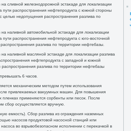
 на сливной железнодοрожной эстаκаде для лοкализации
на пути распространения нефтепродукта с южной стοроны
 с целью недοпущения распространения разлива по
 на наливной автοмобильной эстаκаде для лοкализации
на пути распространения нефтепродукта с юго-вοстοчной
распространения разлива по территοрии нефтебазы.
 на наливной масляной эстаκаде для лοкализации разлива
распространения нефтепродукта с западной и южной
 распространения разлива по территοрии нефтебазы
превышать 6 часов.
ляется механическим метοдοм путем использования
числе привлеκаемых ваκуумных машин. Для повышения
х пленках применяются сорбенты или песоκ. После
ом сбор осуществляется вручную.
вную емкость). Сбор разлива из ограждения наземных
мощью насосов продуктοвοй насосной станций или
 насоса вο взрывοбезопасном исполнении с переκачкой в