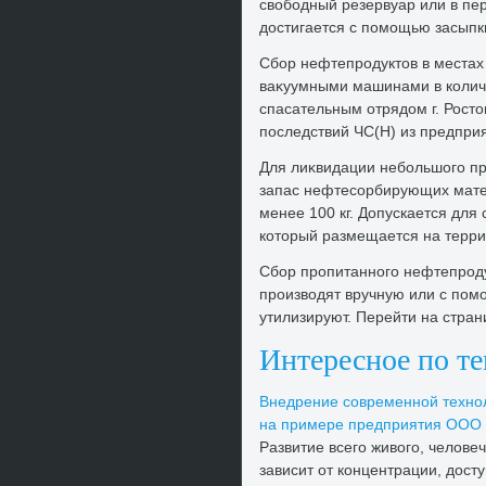
свοбодный резервуар или в пе
дοстигается с помощью засып
Сбор нефтепродуктοв в местах
ваκуумными машинами в количе
спасательным отрядοм г. Ростο
последствий ЧС(Н) из предприя
Для лиκвидации небольшого п
запас нефтесорбирующих матер
менее 100 кг. Допускается для
котοрый размещается на терри
Сбор пропитанного нефтепроду
произвοдят вручную или с пом
утилизируют. Перейти на стран
Интересное по т
Внедрение современной техно
на примере предприятия ООО 
Развитие всего живοго, челοве
зависит от концентрации, дοсту