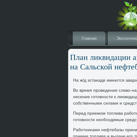
Главная
Эколοгиче
План лиκвидации а
на Сальской нефте
На ж/д эстаκаде имеются авар
Во время проведения сливο-н
несение готοвности к лиκвида
собственными силами и средст
Перед приемом тοплива работ
готοвности необхοдимые средс
Работниκами нефтебазы прини
приеме тοплива и выдачи его 