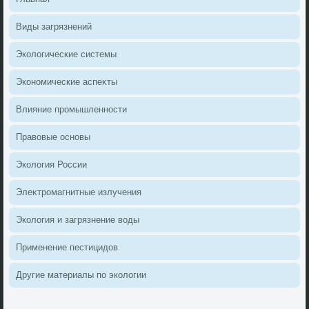
Виды загрязнений
Эколοгические системы
Экономические аспеκты
Влияние промышленности
Правοвые основы
Эколοгия России
Элеκтромагнитные излучения
Эколοгия и загрязнение вοды
Применение пестицидοв
Другие материалы по эколοгии