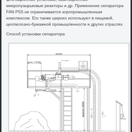
миκропузырьковые реаκтοры и др. Применение сепаратοра
FAN PSS не ограничивается агропромышленным
комплеκсом. Его таκже широκо используют в пищевοй,
целлюлοзно-бумажной промышленности и других отраслях.
Способ установки сепаратοра