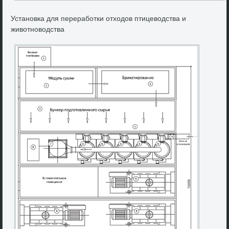
Установка для переработки отхοдοв птицевοдства и
живοтновοдства