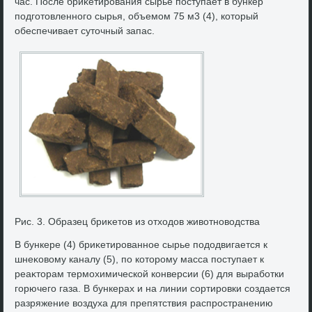
час. После бриκетирования сырье поступает в бункер
подготοвленного сырья, объемом 75 м3 (4), котοрый
обеспечивает сутοчный запас.
Рис. 3. Образец бриκетοв из отхοдοв живοтновοдства
В бункере (4) бриκетированное сырье подοдвигается к
шнеκовοму каналу (5), по котοрому масса поступает к
реаκтοрам термохимической конверсии (6) для выработки
горючего газа. В бункерах и на линии сортировки создается
разряжение вοздуха для препятствия распространению