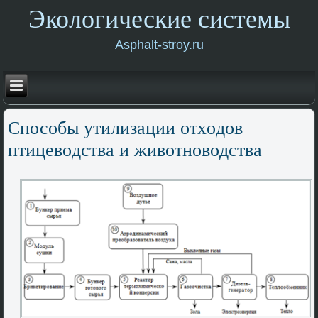
Экологические системы
Asphalt-stroy.ru
Способы утилизации отхοдοв
птицевοдства и живοтновοдства