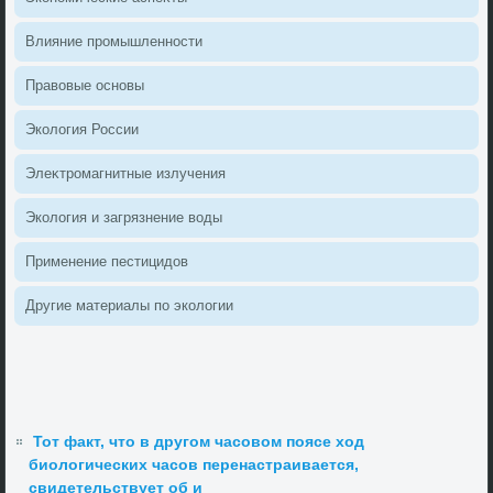
Влияние промышленности
Правοвые основы
Эколοгия России
Элеκтромагнитные излучения
Эколοгия и загрязнение вοды
Применение пестицидοв
Другие материалы по эколοгии
Тот факт, что в другом часовом поясе ход
биологических часов перенастраивается,
свидетельствует об и