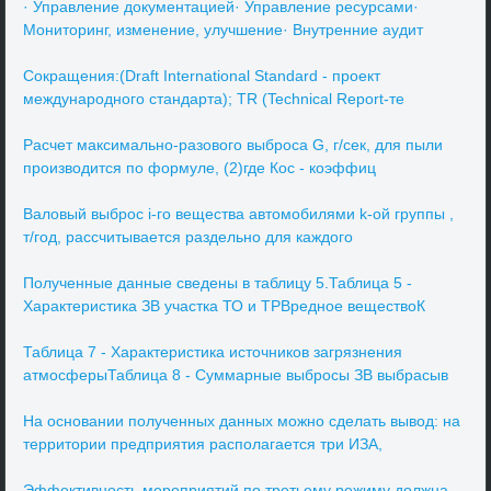
· Управление документацией· Управление ресурсами·
Мониторинг, изменение, улучшение· Внутренние аудит
Сокращения:(Draft International Standard - проект
международного стандарта); TR (Technical Report-те
Расчет максимально-разового выброса G, г/сек, для пыли
производится по формуле, (2)где Кос - коэффиц
Валовый выброс i-го вещества автомобилями k-ой группы ,
т/год, рассчитывается раздельно для каждого
Полученные данные сведены в таблицу 5.Таблица 5 -
Характеристика ЗВ участка ТО и ТРВредное веществоК
Таблица 7 - Характеристика источников загрязнения
атмосферыТаблица 8 - Суммарные выбросы ЗВ выбрасыв
На основании полученных данных можно сделать вывод: на
территории предприятия располагается три ИЗА,
Эффективность мероприятий по третьему режиму должна